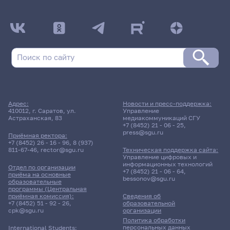
Адрес:
Новости и пресс-поддержка:
410012, г. Саратов, ул.
Управление
Астраханская, 83
медиакоммуникаций СГУ
+7 (8452) 21 - 06 - 25
,
press@sgu.ru
Приёмная ректора:
+7 (8452) 26 - 16 - 96
,
8 (937)
811-67-46
,
rector@sgu.ru
Техническая поддержка сайта:
Управление цифровых и
информационных технологий
Отдел по организации
+7 (8452) 21 - 06 - 64
,
приёма на основные
bessonov@sgu.ru
образовательные
программы (Центральная
приёмная комиссия):
Сведения об
+7 (8452) 51 - 92 - 26
,
образовательной
cpk@sgu.ru
организации
Политика обработки
персональных данных
International Students: