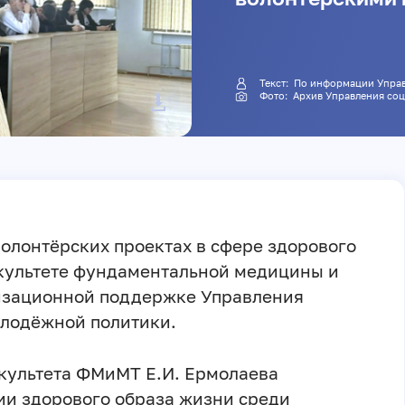
Текст: По информации У
Фото: Архив Управления 
волонтёрских проектах в сфере здорового
акультете фундаментальной медицины и
изационной поддержке Управления
олодёжной политики.
культета ФМиМТ Е.И. Ермолаева
ии здорового образа жизни среди