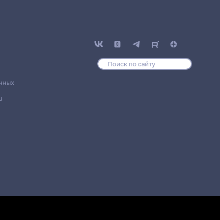
нных
u