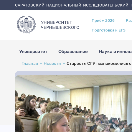
САРАТОВСКИЙ НАЦИОНАЛЬНЫЙ ИССЛЕДОВАТЕЛЬСКИЙ Г
Приём 2026
Ра
Header
УНИВЕРСИТЕТ
menu
ЧЕРНЫШЕВСКОГO
Подготовка к ЕГЭ
Университет
Образование
Наука и иннов
Перейти
Строка
Главная
Новости
Старосты СГУ познакомились с
к
навигации
основному
содержанию