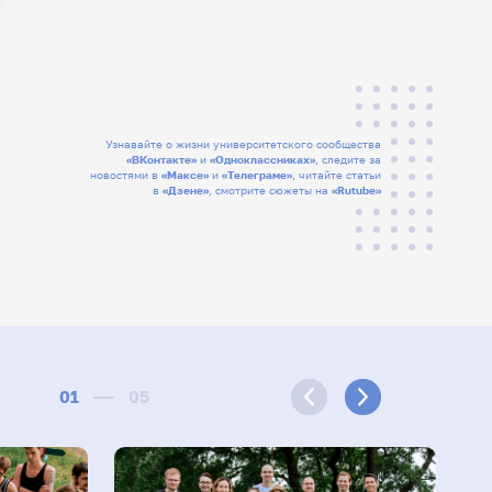
Узнавайте о жизни университетского сообщества
«ВКонтакте»
и
«Одноклассниках»
, следите за
новостями в
«Максе»
и
«Телеграме»
, читайте статьи
в
«Дзене»
, смотрите сюжеты на
«Rutube»
01
05