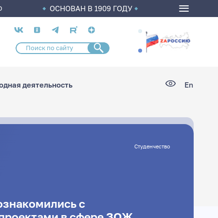
ОСНОВАН В 1909 ГОДУ
О
Социальные
сети
дная деятельность
En
Студенчество
ознакомились с
проектами в сфере ЗОЖ