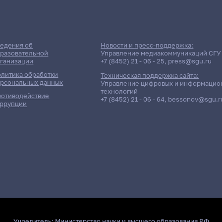
едения об
Новости и пресс-поддержка:
разовательной
Управление медиакоммуникаций СГУ
ганизации
+7 (8452) 21 - 06 - 25
,
press@sgu.ru
литика обработки
Техническая поддержка сайта:
рсональных данных
Управление цифровых и информацио
технологий
отиводействие
+7 (8452) 21 - 06 - 64
,
bessonov@sgu.r
ррупции
Учредитель:
Министерство науки и высшего образования РФ