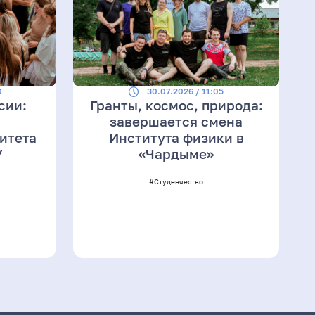
0
30.07.2026 / 11:05
сии:
Гранты, космос, природа:
завершается смена
итета
Института физики в
У
«Чардыме»
#Студенчество