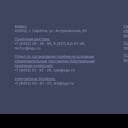
Адрес:
Св
410012, г. Саратов, ул. Астраханская, 83
об
ор
Приёмная ректора:
По
+7 (8452) 26 - 16 - 96
,
8 (937) 811-67-46
,
пе
rector@sgu.ru
Пр
Отдел по организации приёма на основные
ко
образовательные программы (Центральная
приёмная комиссия):
+7 (8452) 51 - 92 - 26
,
cpk@sgu.ru
International Students:
+7 (8452) 50 - 87 - 07
,
ied@sgu.ru