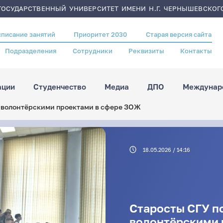
ОСУДАРСТВЕННЫЙ УНИВЕРСИТЕТ ИМЕНИ Н.Г. ЧЕРНЫШЕВСКОГ
списание занятий
Приоритет 2030
Старая версия сайта
Подразделения
Сотрудники
Реквизиты
Контакты
ации
Студенчество
Медиа
ДПО
Междунаро
 волонтёрскими проектами в сфере ЗОЖ
18.05.2026 / 14:16
Старосты СГУ п
волонтёрскими 