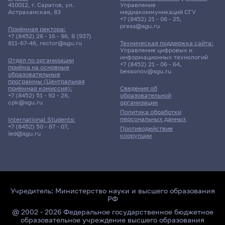
410012, г. Саратов, ул.
Управление
Астраханская, 83
медиакоммуникаций СГУ
+7 (8452) 21 - 06 - 25
,
press@sgu.ru
Приёмная ректора:
+7 (8452) 26 - 16 - 96
,
8 (937)
811-67-46
,
rector@sgu.ru
Техническая поддержка сайта:
Управление цифровых и
информационных технологий
Отдел по организации
+7 (8452) 21 - 06 - 64
,
приёма на основные
bessonov@sgu.ru
образовательные
программы (Центральная
приёмная комиссия):
Сведения об
+7 (8452) 51 - 92 - 26
,
образовательной
cpk@sgu.ru
организации
Политика обработки
персональных данных
International Students:
+7 (8452) 50 - 87 - 07
,
Противодействие
ied@sgu.ru
коррупции
Учредитель:
Министерство науки и высшего образования
РФ
@ 2002 - 2026 Федеральное государственное бюджетное
образовательное учреждение высшего образования