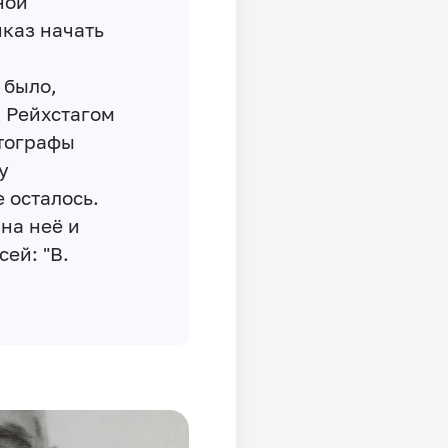
ной
иказ начать
 было,
 Рейхстагом
тографы
у
 осталось.
 на неё и
ей: "В.