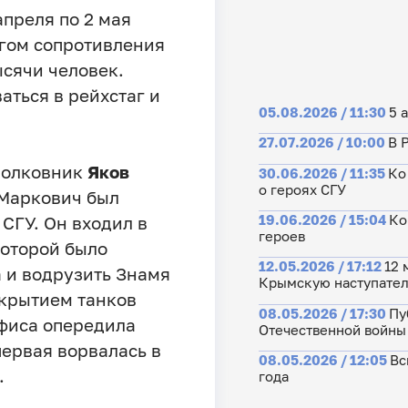
апреля по 2 мая
гом сопротивления
ысячи человек.
аться в рейхстаг и
05.08.2026 / 11:30
5 
27.07.2026 / 10:00
В 
дполковник
Яков
30.06.2026 / 11:35
Ко
о героях СГУ
 Маркович был
19.06.2026 / 15:04
Ко
СГУ. Он входил в
героев
которой было
12.05.2026 / 17:12
12 
 и водрузить Знамя
Крымскую наступате
икрытием танков
08.05.2026 / 17:30
Пу
фиса опередила
Отечественной войны
первая ворвалась в
08.05.2026 / 12:05
Вс
.
года