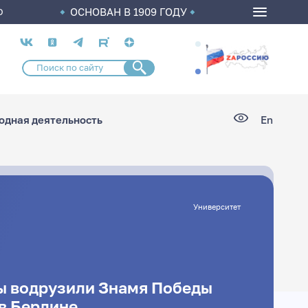
ОСНОВАН В 1909 ГОДУ
О
Социальные
сети
дная деятельность
En
Университет
ы водрузили Знамя Победы
в Берлине