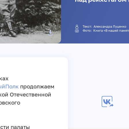
Текст: Александра Луценко
Фото: Книга «В нашей пам
ках
ыйПолк
продолжаем
кой Отечественной
овского
асти палаты