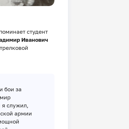
поминает студент
адимир Иванович
стрелковой
и бои за
имир
 я служил,
йской армии
 мощной