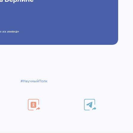
яти их имена»
#НаучныйПолк