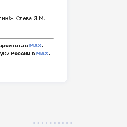
ин!». Слева Я.М.
ерситета в
MAX
.
уки России в
MAX
.