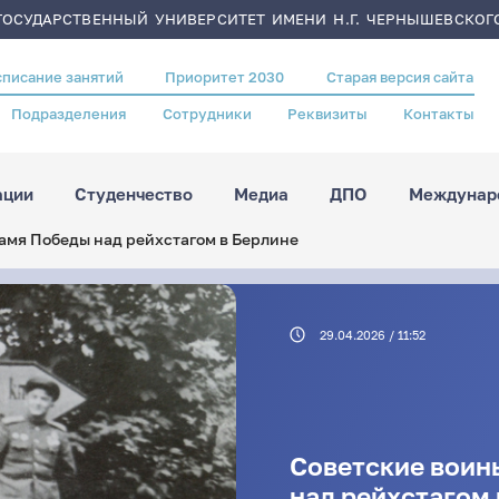
ОСУДАРСТВЕННЫЙ УНИВЕРСИТЕТ ИМЕНИ Н.Г. ЧЕРНЫШЕВСКОГ
списание занятий
Приоритет 2030
Старая версия сайта
Подразделения
Сотрудники
Реквизиты
Контакты
ации
Студенчество
Медиа
ДПО
Междунаро
амя Победы над рейхстагом в Берлине
29.04.2026 / 11:52
Советские воин
над рейхстагом 