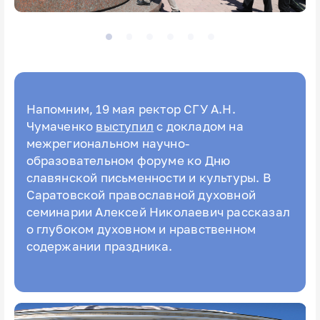
Напомним, 19 мая ректор СГУ А.Н.
Чумаченко
выступил
с докладом на
межрегиональном научно-
образовательном форуме ко Дню
славянской письменности и культуры. В
Саратовской православной духовной
семинарии Алексей Николаевич рассказал
о глубоком духовном и нравственном
содержании праздника.