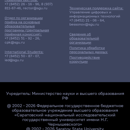
+7 (8452) 26 - 16 - 96
,
8 (937)
811-67-46
,
rector@sgu.ru
Техническая поддержка сайта:
Управление цифровых и
информационных технологий
Отдел по организации
+7 (8452) 21 - 06 - 64
,
приёма на основные
bessonov@sgu.ru
образовательные
программы (Центральная
приёмная комиссия):
Сведения об
+7 (8452) 51 - 92 - 26
,
образовательной
cpk@sgu.ru
организации
Политика обработки
персональных данных
International Students:
+7 (8452) 50 - 87 - 07
,
Противодействие
ied@sgu.ru
коррупции
Учредитель:
Министерство науки и высшего образования
РФ
@ 2002 - 2026 Федеральное государственное бюджетное
образовательное учреждение высшего образования
«Саратовский национальный исследовательский
государственный университет имени Н.Г.
Чернышевского»
@ 2002 - 2026 Saratov State University