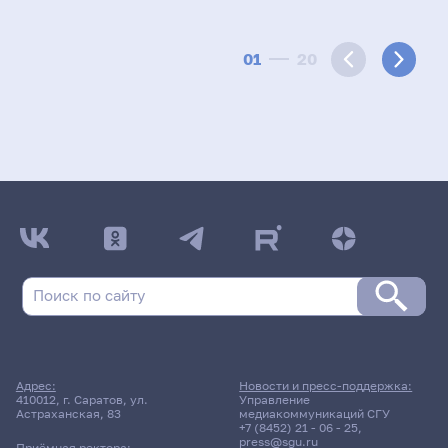
01
20
Адрес:
Новости и пресс-поддержка:
410012, г. Саратов, ул.
Управление
Астраханская, 83
медиакоммуникаций СГУ
+7 (8452) 21 - 06 - 25
,
press@sgu.ru
Приёмная ректора: