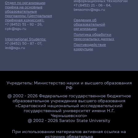
информационных технологий
Отдел по организации
+7 (8452) 21 - 06 - 64
,
приёма на основные
bessonov@sgu.ru
образовательные
программы (Центральная
приёмная комиссия):
Сведения об
+7 (8452) 51 - 92 - 26
,
образовательной
cpk@sgu.ru
организации
Политика обработки
персональных данных
International Students:
+7 (8452) 50 - 87 - 07
,
Противодействие
ied@sgu.ru
коррупции
Учредитель:
Министерство науки и высшего образования
РФ
@ 2002 - 2026 Федеральное государственное бюджетное
образовательное учреждение высшего образования
«Саратовский национальный исследовательский
государственный университет имени Н.Г.
Чернышевского»
@ 2002 - 2026 Saratov State University
При использовании материалов активная ссылка на
источник обязательна