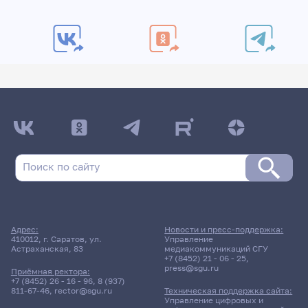
Адрес:
Новости и пресс-поддержка:
410012, г. Саратов, ул.
Управление
Астраханская, 83
медиакоммуникаций СГУ
+7 (8452) 21 - 06 - 25
,
press@sgu.ru
Приёмная ректора:
+7 (8452) 26 - 16 - 96
,
8 (937)
811-67-46
,
rector@sgu.ru
Техническая поддержка сайта:
Управление цифровых и