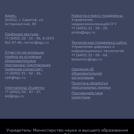
Адрес:
Новости и пресс-поддержка:
410012, г. Саратов, ул.
Управление
Астраханская, 83
медиакоммуникаций СГУ
+7 (8452) 21 - 06 - 25
,
press@sgu.ru
Приёмная ректора:
+7 (8452) 26 - 16 - 96
,
8 (937)
811-67-46
,
rector@sgu.ru
Техническая поддержка сайта:
Управление цифровых и
информационных технологий
Отдел по организации
+7 (8452) 21 - 06 - 64
,
приёма на основные
bessonov@sgu.ru
образовательные
программы (Центральная
приёмная комиссия):
Сведения об
+7 (8452) 51 - 92 - 26
,
образовательной
cpk@sgu.ru
организации
Политика обработки
персональных данных
International Students:
+7 (8452) 50 - 87 - 07
,
Противодействие
ied@sgu.ru
коррупции
Учредитель:
Министерство науки и высшего образования