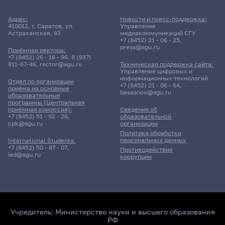
Адрес:
Новости и пресс-поддержка:
410012, г. Саратов, ул.
Управление
Астраханская, 83
медиакоммуникаций СГУ
+7 (8452) 21 - 06 - 25
,
press@sgu.ru
Приёмная ректора:
+7 (8452) 26 - 16 - 96
,
8 (937)
811-67-46
,
rector@sgu.ru
Техническая поддержка сайта:
Управление цифровых и
информационных технологий
Отдел по организации
+7 (8452) 21 - 06 - 64
,
приёма на основные
bessonov@sgu.ru
образовательные
программы (Центральная
приёмная комиссия):
Сведения об
+7 (8452) 51 - 92 - 26
,
образовательной
cpk@sgu.ru
организации
Политика обработки
персональных данных
International Students:
+7 (8452) 50 - 87 - 07
,
Противодействие
ied@sgu.ru
коррупции
Учредитель:
Министерство науки и высшего образования
РФ