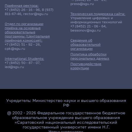
press@sgu.ru
Приёмная ректора:
+7 (8452) 26 - 16 - 96
,
8 (937)
811-67-46
,
rector@sgu.ru
Техническая поддержка сайта:
Управление цифровых и
информационных технологий
Отдел по организации
+7 (8452) 21 - 06 - 64
,
приёма на основные
bessonov@sgu.ru
образовательные
программы (Центральная
приёмная комиссия):
Сведения об
+7 (8452) 51 - 92 - 26
,
образовательной
cpk@sgu.ru
организации
Политика обработки
персональных данных
International Students:
+7 (8452) 50 - 87 - 07
,
Противодействие
ied@sgu.ru
коррупции
Учредитель:
Министерство науки и высшего образования
РФ
@ 2002 - 2026 Федеральное государственное бюджетное
образовательное учреждение высшего образования
«Саратовский национальный исследовательский
государственный университет имени Н.Г.
Чернышевского»