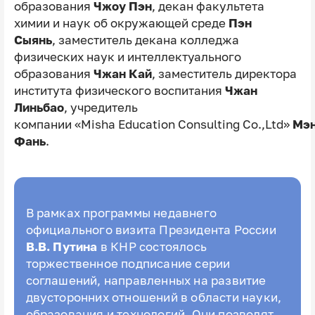
образования
Чжоу Пэн
, декан факультета
химии и наук об окружающей среде
Пэн
Сыянь
, заместитель декана колледжа
физических наук и интеллектуального
образования
Чжан Кай
, заместитель директора
института физического воспитания
Чжан
Линьбао
, учредитель
компании «Misha Education Consulting Co.,Ltd»
Мэ
Фань
.
В рамках программы недавнего
официального визита Президента России
В.В. Путина
в КНР состоялось
торжественное подписание серии
соглашений, направленных на развитие
двусторонних отношений в области науки,
образования и технологий. Они позволят