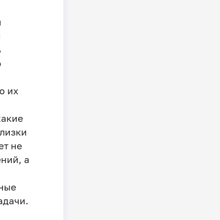
й
й
ь
о
ю их
какие
близки
ет не
ний, а
нные
адачи.