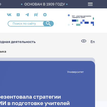
ОСНОВАН В 1909 ГОДУ
О
Социальные
сети
дная деятельность
En
зыка
Университет
резентовала стратегии
ИИ в подготовке учителей