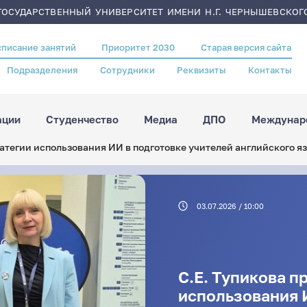
ОСУДАРСТВЕННЫЙ УНИВЕРСИТЕТ ИМЕНИ Н.Г. ЧЕРНЫШЕВСКОГ
списание занятий
Приоритет 2030
Старая версия сайта
Подразделения
Сотрудники
Реквизиты
Контакты
ации
Студенчество
Медиа
ДПО
Междунаро
ратегии использования ИИ в подготовке учителей английского я
03.07.2026 / 10:00
С.Е. Тупикова п
использования 