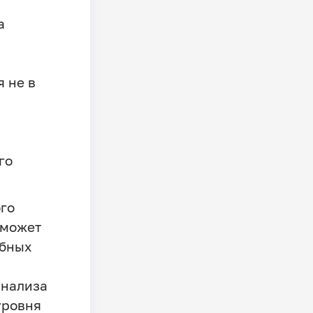
а
 не в
го
го
 может
ебных
анализа
уровня