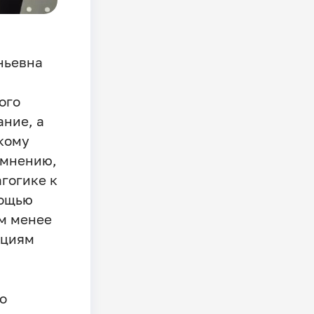
ньевна
ого
ание, а
кому
 мнению,
гогике к
мощью
м менее
кциям
о