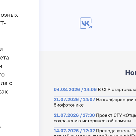
иозных
Т-
и
ета
и
Но
го
ла с
04.08.2026 / 14:06
В СГУ стартовал
как
21.07.2026 / 14:07
На конференции 
биофотонике
21.07.2026 / 17:30
Проект СГУ «Отцы
сохранению исторической памяти
.
14.07.2026 / 12:32
Преподаватель Пе