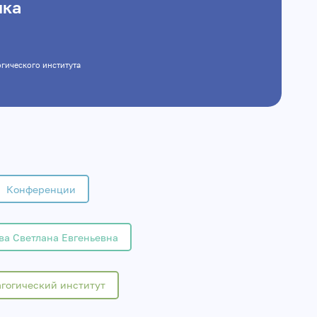
ыка
дагогического института
Конференции
ва Светлана Евгеньевна
гогический институт