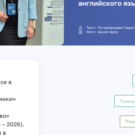
английского яз
Текст: По материалам Пе
Фото: Архив героя
се в
мики»
Тупико
во»
Педа
S – 2026).
 в