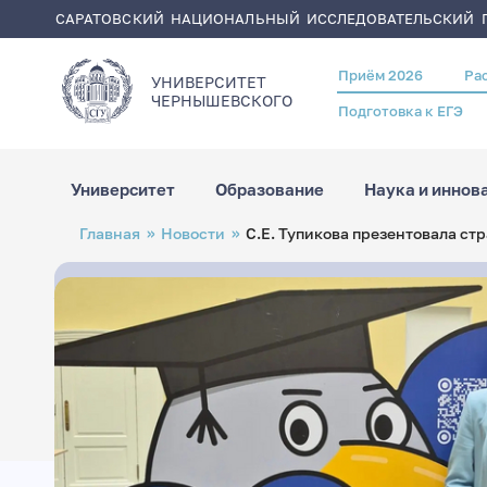
САРАТОВСКИЙ НАЦИОНАЛЬНЫЙ ИССЛЕДОВАТЕЛЬСКИЙ Г
Приём 2026
Ра
Header
УНИВЕРСИТЕТ
menu
ЧЕРНЫШЕВСКОГO
Подготовка к ЕГЭ
Университет
Образование
Наука и иннов
Перейти
Строка
Главная
Новости
С.Е. Тупикова презентовала ст
к
навигации
основному
содержанию