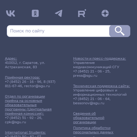
Адрес:
Новости и пресс-поддержка:
410012, г. Саратов, ул.
Управление
Астраханская, 83
медиакоммуникаций СГУ
+7 (8452) 21 - 06 - 25
,
press@sgu.ru
Приёмная ректора:
+7 (8452) 26 - 16 - 96
,
8 (937)
811-67-46
,
rector@sgu.ru
Техническая поддержка сайта:
Управление цифровых и
информационных технологий
Отдел по организации
+7 (8452) 21 - 06 - 64
,
приёма на основные
bessonov@sgu.ru
образовательные
программы (Центральная
приёмная комиссия):
Сведения об
+7 (8452) 51 - 92 - 26
,
образовательной
cpk@sgu.ru
организации
Политика обработки
персональных данных
International Students:
+7 (8452) 50 - 87 - 07
,