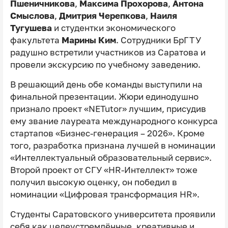
Пшеничникова
,
Максима Прохорова
,
Антона
Смыслова
,
Дмитрия Черепкова
,
Наиля
Тугушева
и студентки экономического
факультета
Марины Ким
. Сотрудники БрГТУ
радушно встретили участников из Саратова и
провели экскурсию по учебному заведению.
В решающий день обе команды выступили на
финальной презентации. Жюри единодушно
признало проект «NETutor» лучшим, присудив
ему звание лауреата международного конкурса
стартапов «Бизнес-генерация – 2026». Кроме
того, разработка признана лучшей в номинации
«Интеллектуальный образовательный сервис».
Второй проект от СГУ «HR-Интеллект» тоже
получил высокую оценку, он победил в
номинации «Цифровая трансформация HR».
Студенты Саратовского университета проявили
себя как целеустремлённые, креативные и