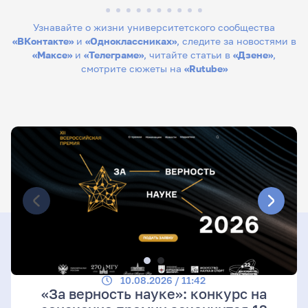
Узнавайте о жизни университетского сообщества
«ВКонтакте»
и
«Одноклассниках»
, следите за новостями в
«Максе»
и
«Телеграме»
, читайте статьи в
«Дзене»
,
смотрите сюжеты на
«Rutube»
10.08.2026 / 11:42
«За верность науке»: конкурс на