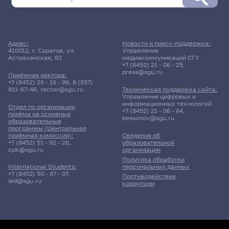
Адрес:
Новости и пресс-поддержка:
410012, г. Саратов, ул.
Управление
Астраханская, 83
медиакоммуникаций СГУ
+7 (8452) 21 - 06 - 25
,
press@sgu.ru
Приёмная ректора:
+7 (8452) 26 - 16 - 96
,
8 (937)
811-67-46
,
rector@sgu.ru
Техническая поддержка сайта:
Управление цифровых и
информационных технологий
Отдел по организации
+7 (8452) 21 - 06 - 64
,
приёма на основные
bessonov@sgu.ru
образовательные
программы (Центральная
приёмная комиссия):
Сведения об
+7 (8452) 51 - 92 - 26
,
образовательной
cpk@sgu.ru
организации
Политика обработки
персональных данных
International Students:
+7 (8452) 50 - 87 - 07
,
Противодействие
ied@sgu.ru
коррупции