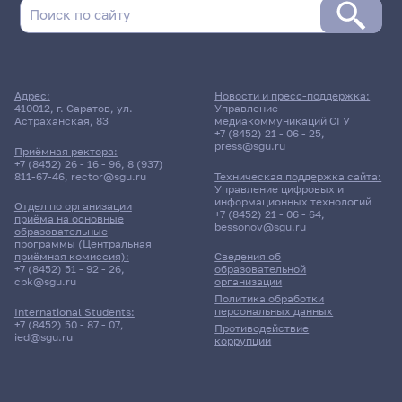
Адрес:
Новости и пресс-поддержка:
410012, г. Саратов, ул.
Управление
Астраханская, 83
медиакоммуникаций СГУ
+7 (8452) 21 - 06 - 25
,
press@sgu.ru
Приёмная ректора:
+7 (8452) 26 - 16 - 96
,
8 (937)
811-67-46
,
rector@sgu.ru
Техническая поддержка сайта:
Управление цифровых и
информационных технологий
Отдел по организации
+7 (8452) 21 - 06 - 64
,
приёма на основные
bessonov@sgu.ru
образовательные
программы (Центральная
приёмная комиссия):
Сведения об
+7 (8452) 51 - 92 - 26
,
образовательной
cpk@sgu.ru
организации
Политика обработки
персональных данных
International Students:
+7 (8452) 50 - 87 - 07
,
Противодействие
ied@sgu.ru
коррупции