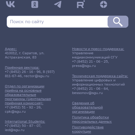
Адрес:
Новости и пресс-поддержка:
410012, г. Саратов, ул.
Управление
Астраханская, 83
медиакоммуникаций СГУ
+7 (8452) 21 - 06 - 25
,
press@sgu.ru
Приёмная ректора:
+7 (8452) 26 - 16 - 96
,
8 (937)
811-67-46
,
rector@sgu.ru
Техническая поддержка сайта:
Управление цифровых и
информационных технологий
Отдел по организации
+7 (8452) 21 - 06 - 64
,
приёма на основные
bessonov@sgu.ru
образовательные
программы (Центральная
приёмная комиссия):
Сведения об
+7 (8452) 51 - 92 - 26
,
образовательной
cpk@sgu.ru
организации
Политика обработки
персональных данных
International Students:
+7 (8452) 50 - 87 - 07
,
Противодействие
ied@sgu.ru
коррупции