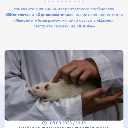
Узнавайте о жизни университетского сообщества
«ВКонтакте»
и
«Одноклассниках»
, следите за новостями в
«Максе»
и
«Телеграме»
, читайте статьи в
«Дзене»
,
смотрите сюжеты на
«Rutube»
05.08.2026 / 16:13