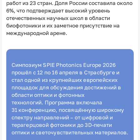
работ из 23 стран. Доля России составила около
6%, что подтверждает высокий уровень
отечественных научных школ в области
биофотоники и их заметное присутствие на
международной арене.
Симпозиум SPIE Photonics Europe 2026
прошёл с 12 по 16 апреля в Страсбурге и
стал одной из крупнейших европейских
площадок для обсуждения достижений в
области оптики и фотонных
технологий. Программа включала
31 конференцию, посвящённую широкому
спектру направлений – от цифровой и
терагерцовой фотоники до 3D-печати
оптики и светочувствительных материалов.