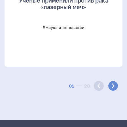
Учёные применили против рака
«лазерный меч»
#Наука и инновации
01
20