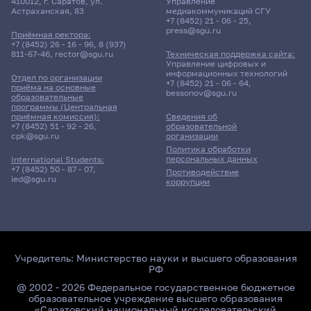
410012, г. Саратов, ул.
Управление
Астраханская, 83
медиакоммуникаций СГУ
+7 (8452) 21 - 06 - 25
,
press@sgu.ru
Приёмная ректора:
+7 (8452) 26 - 16 - 96
,
8 (937)
811-67-46
,
rector@sgu.ru
Техническая поддержка сайта:
Управление цифровых и
информационных технологий
Отдел по организации
+7 (8452) 21 - 06 - 64
,
приёма на основные
bessonov@sgu.ru
образовательные
программы (Центральная
приёмная комиссия):
Сведения об
+7 (8452) 51 - 92 - 26
,
образовательной
cpk@sgu.ru
организации
Политика обработки
персональных данных
International Students:
+7 (8452) 50 - 87 - 07
,
Противодействие
ied@sgu.ru
коррупции
Учредитель:
Министерство науки и высшего образования
РФ
@ 2002 - 2026 Федеральное государственное бюджетное
образовательное учреждение высшего образования
«Саратовский национальный исследовательский