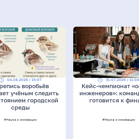
04.08.2026 / 15:07
31.07.2026 / 11:0
репись воробьёв
Кейс-чемпионат «о
ает учёным следить
инженеров»: коман
стоянием городской
готовится к фин
среды
#Наука и инновации
#Наука и инновации