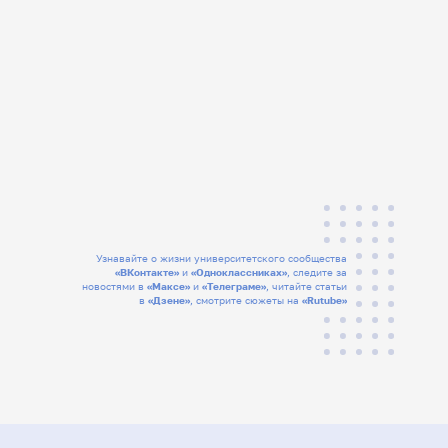
Узнавайте о жизни университетского сообщества
«ВКонтакте»
и
«Одноклассниках»
, следите за
новостями в
«Максе»
и
«Телеграме»
, читайте статьи
в
«Дзене»
, смотрите сюжеты на
«Rutube»