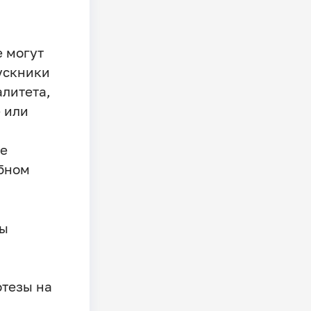
е могут
ускники
алитета,
 или
е
ебном
ны
отезы на