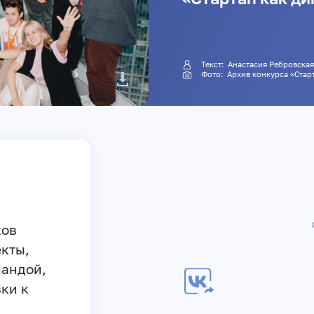
Текст: Анастасия Ребро
Фото: Архив
ков
кты,
мандой,
ки к