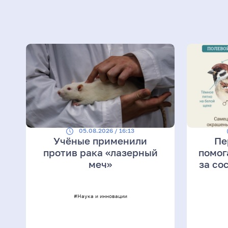
05.08.2026 / 16:13
Учёные применили
Пе
против рака «лазерный
помог
меч»
за со
#Наука и инновации