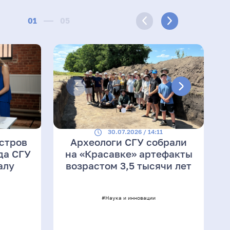
01
05
4
30.07.2026 / 14:11
стров
Археологи СГУ собрали
да СГУ
на «Красавке» артефакты
алу
возрастом 3,5 тысячи лет
#Наука и инновации