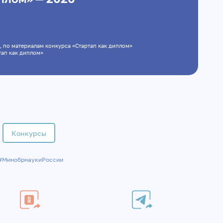
вская, по материалам конкурса «Стартап как диплом»
 конкурса «Стартап как диплом»
Конкурсы
#МинобрнаукиРоссии