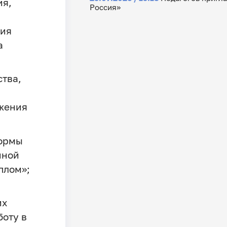
ия,
Россия»
тия
а
тва,
ижения
формы
нной
плом»;
их
оту в