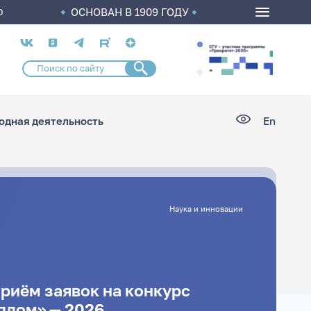
ОСНОВАН В 1909 ГОДУ
О
Социальные
сети
дная деятельность
En
Наука и инновации
риём заявок на конкурс
плом» — 2026