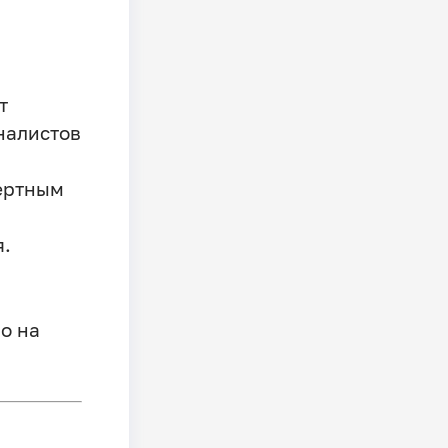
т
иналистов
пертным
я.
о на