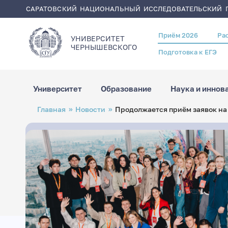
САРАТОВСКИЙ НАЦИОНАЛЬНЫЙ ИССЛЕДОВАТЕЛЬСКИЙ Г
Приём 2026
Ра
Header
УНИВЕРСИТЕТ
menu
ЧЕРНЫШЕВСКОГO
Подготовка к ЕГЭ
Университет
Образование
Наука и иннов
Перейти
Строка
Главная
Новости
Продолжается приём заявок на 
к
навигации
основному
содержанию