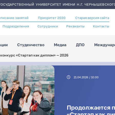
ОСУДАРСТВЕННЫЙ УНИВЕРСИТЕТ ИМЕНИ Н.Г. ЧЕРНЫШЕВСКОГ
списание занятий
Приоритет 2030
Старая версия сайта
Подразделения
Сотрудники
Реквизиты
Контакты
ации
Студенчество
Медиа
ДПО
Междунаро
конкурс «Стартап как диплом» — 2026
21.04.2026 / 10:00
Продолжается п
«Стартап как ди