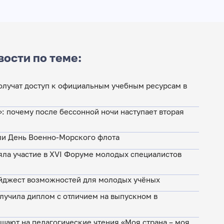
вости по теме:
лучат доступ к официальным учебным ресурсам в
»: почему после бессонной ночи наступает вторая
ли День Военно-Морского флота
яла участие в XVI Форуме молодых специалистов
йджест возможностей для молодых учёных
лучила диплом с отличием на выпускном в
шают на педагогические чтения «Моя страна – моя