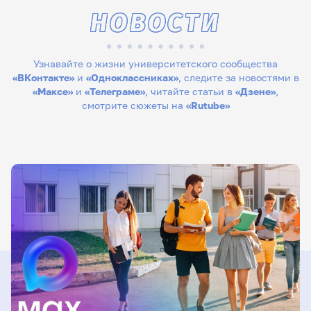
НОВОСТИ
Узнавайте о жизни университетского сообщества
«ВКонтакте»
и
«Одноклассниках»
, следите за новостями в
«Максе»
и
«Телеграме»
, читайте статьи в
«Дзене»
,
смотрите сюжеты на
«Rutube»