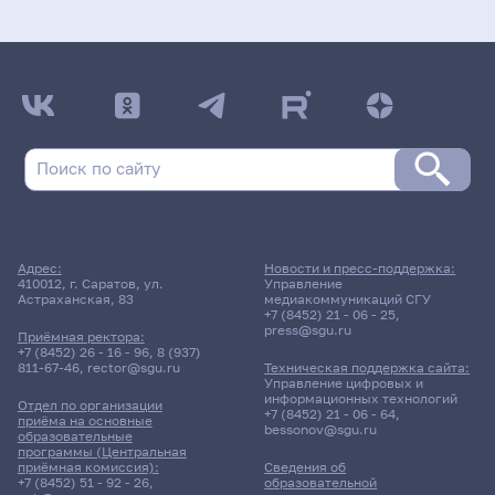
Адрес:
Новости и пресс-поддержка:
410012, г. Саратов, ул.
Управление
Астраханская, 83
медиакоммуникаций СГУ
+7 (8452) 21 - 06 - 25
,
press@sgu.ru
Приёмная ректора:
+7 (8452) 26 - 16 - 96
,
8 (937)
811-67-46
,
rector@sgu.ru
Техническая поддержка сайта:
Управление цифровых и
информационных технологий
Отдел по организации
+7 (8452) 21 - 06 - 64
,
приёма на основные
bessonov@sgu.ru
образовательные
программы (Центральная
приёмная комиссия):
Сведения об
+7 (8452) 51 - 92 - 26
,
образовательной