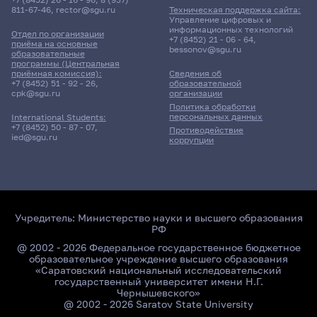
811-67-46
,
rector@sgu.ru
Техническая поддержка сайта:
Управление цифровых и
информационных технологий
Отдел по организации
+7 (8452) 21 - 06 - 64
,
приёма на основные
bessonov@sgu.ru
образовательные
программы (Центральная
приёмная комиссия):
Сведения об
+7 (8452) 51 - 92 - 26
,
образовательной
cpk@sgu.ru
организации
Политика обработки
персональных данных
International Students:
+7 (8452) 50 - 87 - 07
,
Противодействие
ied@sgu.ru
коррупции
Учредитель:
Министерство науки и высшего образования
РФ
@ 2002 - 2026 Федеральное государственное бюджетное
образовательное учреждение высшего образования
«Саратовский национальный исследовательский
государственный университет имени Н.Г.
Чернышевского»
@ 2002 - 2026 Saratov State University