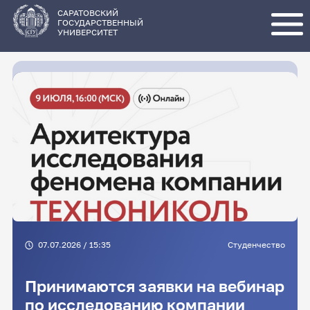
Перейти
к
основному
САРАТОВСКИЙ
содержанию
ГОСУДАРСТВЕННЫЙ
УНИВЕРСИТЕТ
07.07.2026 / 15:35
Студенчество
Принимаются заявки на вебинар
по исследованию компании