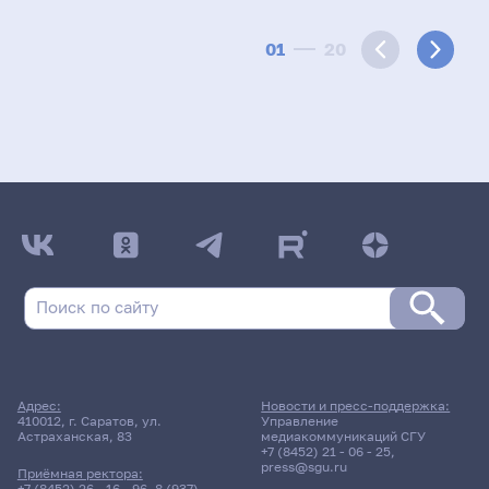
01
20
Адрес:
Новости и пресс-поддержка:
410012, г. Саратов, ул.
Управление
Астраханская, 83
медиакоммуникаций СГУ
+7 (8452) 21 - 06 - 25
,
press@sgu.ru
Приёмная ректора:
+7 (8452) 26 - 16 - 96
,
8 (937)