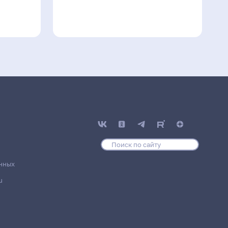
нных
u