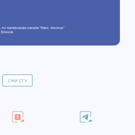
я
, по материалам канала "Макс. Анонсы"
им Блинов
СМИ СГУ