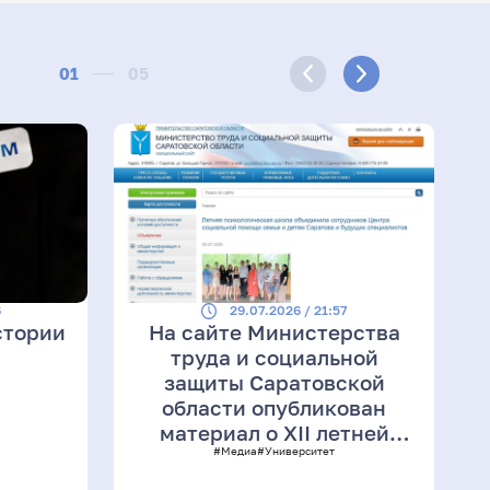
01
05
6
29.07.2026 / 21:57
стории
На сайте Министерства
труда и социальной
защиты Саратовской
области опубликован
материал о XII летней
школе по юридической
#Медиа
#Университет
психологии