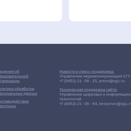
едения об
Новости и пресс-поддержка:
разовательной
Управление медиакоммуникаций СГУ
ганизации
+7 (8452) 21 - 06 - 25
,
press@sgu.ru
литика обработки
Техническая поддержка сайта:
рсональных данных
Управление цифровых и информацио
технологий
отиводействие
+7 (8452) 21 - 06 - 64
,
bessonov@sgu.r
ррупции