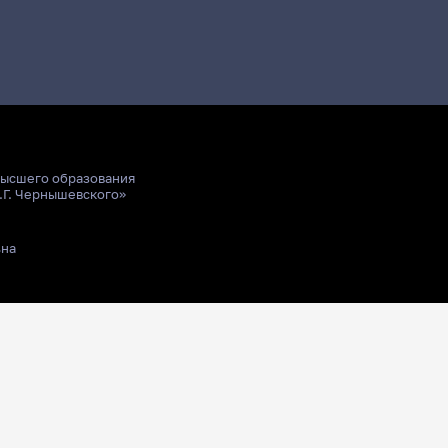
высшего образования
.Г. Чернышевского»
ьна