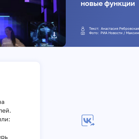
новые функции
Текст:
Анастасия Ребровска
Фото: РИА Новости / Макс
на
лей.
ли:
ерь