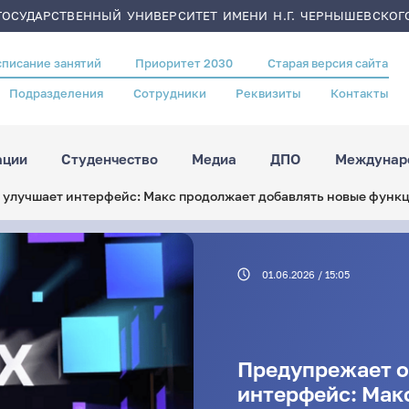
ОСУДАРСТВЕННЫЙ УНИВЕРСИТЕТ ИМЕНИ Н.Г. ЧЕРНЫШЕВСКОГ
списание занятий
Приоритет 2030
Старая версия сайта
Подразделения
Сотрудники
Реквизиты
Контакты
ации
Студенчество
Медиа
ДПО
Междунаро
 улучшает интерфейс: Макс продолжает добавлять новые функ
01.06.2026 / 15:05
Предупрежает о
интерфейс: Мак