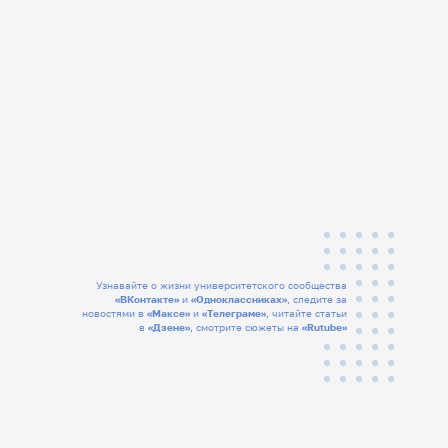
Узнавайте о жизни университетского сообщества
«ВКонтакте»
и
«Одноклассниках»
, следите за
новостями в
«Максе»
и
«Телеграме»
, читайте статьи
в
«Дзене»
, смотрите сюжеты на
«Rutube»