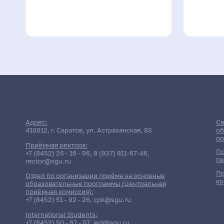
Адрес:
Св
410012, г. Саратов, ул. Астраханская, 83
об
ор
Приёмная ректора:
По
+7 (8452) 26 - 16 - 96
,
8 (937) 811-67-46
,
пе
rector@sgu.ru
Пр
Отдел по организации приёма на основные
ко
образовательные программы (Центральная
приёмная комиссия):
+7 (8452) 51 - 92 - 26
,
cpk@sgu.ru
International Students:
+7 (8452) 50 - 87 - 07
,
ied@sgu.ru