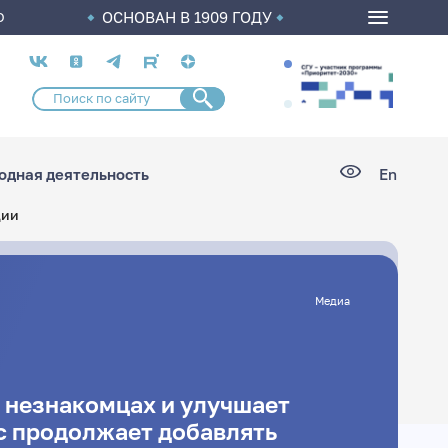
ОСНОВАН В 1909 ГОДУ
О
Социальные
сети
дная деятельность
En
ции
Медиа
 незнакомцах и улучшает
с продолжает добавлять