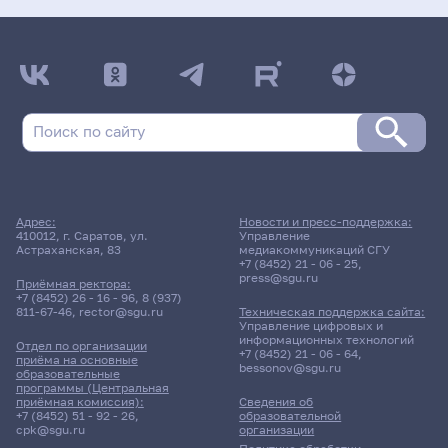
Адрес:
Новости и пресс-поддержка:
410012, г. Саратов, ул.
Управление
Астраханская, 83
медиакоммуникаций СГУ
+7 (8452) 21 - 06 - 25
,
press@sgu.ru
Приёмная ректора:
+7 (8452) 26 - 16 - 96
,
8 (937)
811-67-46
,
rector@sgu.ru
Техническая поддержка сайта:
Управление цифровых и
информационных технологий
Отдел по организации
+7 (8452) 21 - 06 - 64
,
приёма на основные
bessonov@sgu.ru
образовательные
программы (Центральная
приёмная комиссия):
Сведения об
+7 (8452) 51 - 92 - 26
,
образовательной
cpk@sgu.ru
организации