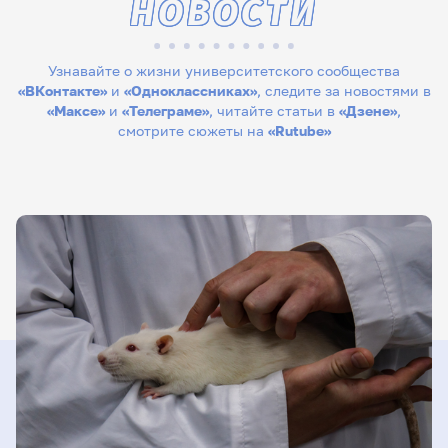
НОВОСТИ
Узнавайте о жизни университетского сообщества
«ВКонтакте»
и
«Одноклассниках»
, следите за новостями в
«Максе»
и
«Телеграме»
, читайте статьи в
«Дзене»
,
смотрите сюжеты на
«Rutube»