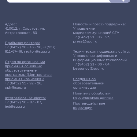
Адрес:
Новости и пресс-поддержка:
410012, г. Саратов, ул.
Управление
Астраханская, 83
медиакоммуникаций СГУ
+7 (8452) 21 - 06 - 25
,
press@sgu.ru
Приёмная ректора:
+7 (8452) 26 - 16 - 96
,
8 (937)
811-67-46
,
rector@sgu.ru
Техническая поддержка сайта:
Управление цифровых и
информационных технологий
Отдел по организации
+7 (8452) 21 - 06 - 64
,
приёма на основные
bessonov@sgu.ru
образовательные
программы (Центральная
приёмная комиссия):
Сведения об
+7 (8452) 51 - 92 - 26
,
образовательной
cpk@sgu.ru
организации
Политика обработки
персональных данных
International Students:
+7 (8452) 50 - 87 - 07
,
Противодействие
ied@sgu.ru
коррупции