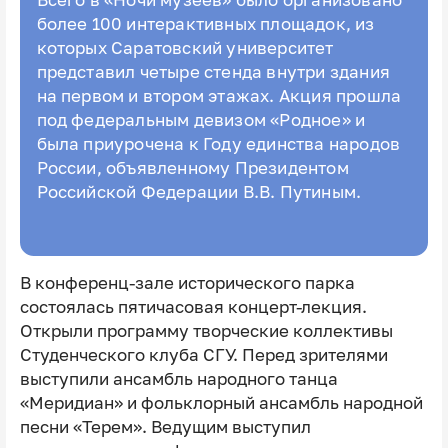
Всего в «Ночи музеев» было организовано
более 100 интерактивных площадок, из
которых Саратовский университет
представил четыре стенда внутри здания
на первом и втором этажах. Акция прошла
под федеральным девизом «Родное» и
была приурочена к Году единства народов
России, объявленному Президентом
Российской Федерации В.В. Путиным.
В конференц-зале исторического парка
состоялась пятичасовая концерт-лекция.
Открыли программу творческие коллективы
Студенческого клуба СГУ. Перед зрителями
выступили ансамбль народного танца
«Меридиан» и фольклорный ансамбль народной
песни «Терем». Ведущим выступил