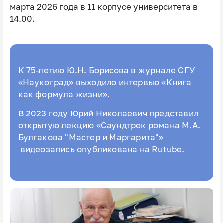
марта 2026 года в 11 корпусе университета в
14.00.
К 75-летию Ю.Н. Борисова в журнале СГУ
«Наукоград» выходило интервью
«Книга
как формула жизни»
.
В 2023 году Юрий Николаевич представил
открытую лекцию «Саундтрек романа М.А.
Булгакова "Мастер и Маргарита"»
видеозапись опубликована на
Rutube
.