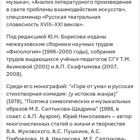
музыка», «Анализ литературного произведения
в свете проблемы взаимодействия искусств»,
спецсеминар «Русская театральная
словесность XVIII–XXI веков».
Под редакцией Ю.Н. Борисова изданы
межвузовские сборники научных трудов
«Филология» (1996–2000 годы), собрания
трудов выдающихся учёных-педагогов СГУ Т.М.
Акимовой (2001) и А.П. Скафтымова (2007,
2008).
Среди его монографий: "«Горе от ума» и русская
стихотворная комедия: (у истоков жанра)"
(1978), "Поэтика символических и музыкальных
образов М.Е. Салтыкова-Щедрина" (1988, в
соавт. с А.П. Ауэром). Юрий Николаевич — автор
многочисленных статей о жизни и творчестве
В.А. Жуковского, А.С. Пушкина, А.С.
Грибоедова, Н.А. Некрасова, М.Е. Салтыкова-