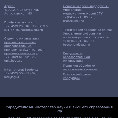
Адрес:
Новости и пресс-поддержка:
410012, г. Саратов, ул.
Управление
Астраханская, 83
медиакоммуникаций СГУ
+7 (8452) 21 - 06 - 25
,
press@sgu.ru
Приёмная ректора:
+7 (8452) 26 - 16 - 96
,
8 (937)
811-67-46
,
rector@sgu.ru
Техническая поддержка сайта:
Управление цифровых и
информационных технологий
Отдел по организации
+7 (8452) 21 - 06 - 64
,
приёма на основные
bessonov@sgu.ru
образовательные
программы (Центральная
приёмная комиссия):
Сведения об
+7 (8452) 51 - 92 - 26
,
образовательной
cpk@sgu.ru
организации
Политика обработки
персональных данных
International Students:
+7 (8452) 50 - 87 - 07
,
Противодействие
ied@sgu.ru
коррупции
Учредитель:
Министерство науки и высшего образования
РФ
@ 2002 - 2026 Федеральное государственное бюджетное