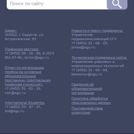
Адрес:
Новости и пресс-поддержка:
410012, г. Саратов, ул.
Управление
Астраханская, 83
медиакоммуникаций СГУ
+7 (8452) 21 - 06 - 25
,
press@sgu.ru
Приёмная ректора:
+7 (8452) 26 - 16 - 96
,
8 (937)
811-67-46
,
rector@sgu.ru
Техническая поддержка сайта:
Управление цифровых и
информационных технологий
Отдел по организации
+7 (8452) 21 - 06 - 64
,
приёма на основные
bessonov@sgu.ru
образовательные
программы (Центральная
приёмная комиссия):
Сведения об
+7 (8452) 51 - 92 - 26
,
образовательной
cpk@sgu.ru
организации
Политика обработки
персональных данных
International Students:
+7 (8452) 50 - 87 - 07
,
Противодействие
ied@sgu.ru
коррупции