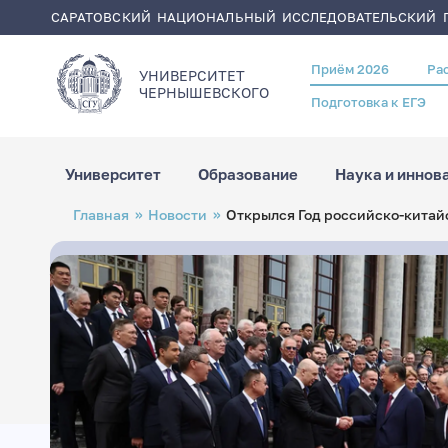
САРАТОВСКИЙ НАЦИОНАЛЬНЫЙ ИССЛЕДОВАТЕЛЬСКИЙ Г
Приём 2026
Ра
Header
УНИВЕРСИТЕТ
menu
ЧЕРНЫШЕВСКОГO
Подготовка к ЕГЭ
Университет
Образование
Наука и иннов
Перейти
Строка
Главная
Новости
Открылся Год российско-китай
к
навигации
основному
содержанию