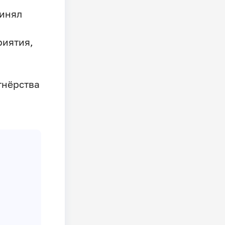
ринял
риятия,
тнёрства