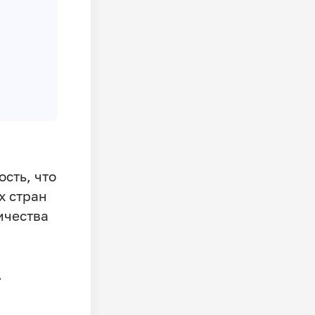
сть, что
х стран
ичества
.