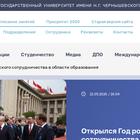
ОСУДАРСТВЕННЫЙ УНИВЕРСИТЕТ ИМЕНИ Н.Г. ЧЕРНЫШЕВСКОГ
списание занятий
Приоритет 2030
Старая версия сайта
Подразделения
Сотрудники
Реквизиты
Контакты
ации
Студенчество
Медиа
ДПО
Междунаро
ского сотрудничества в области образования
21.05.2026 / 16:04
Открылся Год р
сотрудничества