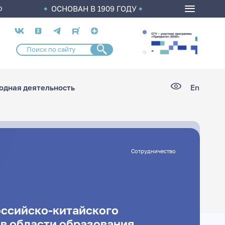
ОСНОВАН В 1909 ГОДУ
О
Социальные
сети
дная деятельность
En
Сотрудничество
оссийско-китайского
 в области образования