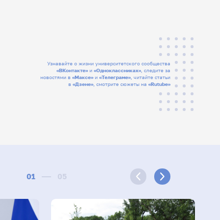
Узнавайте о жизни университетского сообщества
«ВКонтакте»
и
«Одноклассниках»
, следите за
новостями в
«Максе»
и
«Телеграме»
, читайте статьи
в
«Дзене»
, смотрите сюжеты на
«Rutube»
01
05