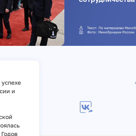
Текст: По материалам Ми
Фото: Минобрнауки России
 успехе
сии и
ской
тоялась
 Годов