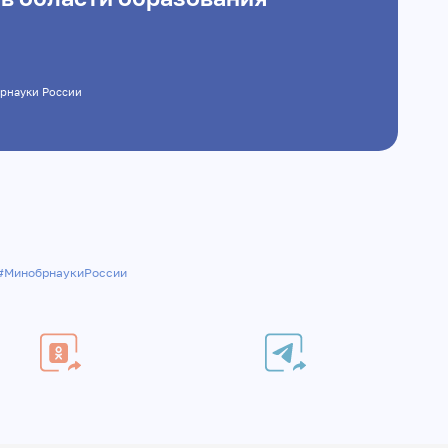
нобрнауки России
#МинобрнаукиРоссии