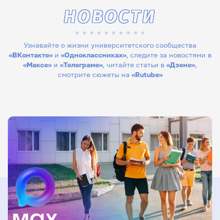
НОВОСТИ
Узнавайте о жизни университетского сообщества
«ВКонтакте»
и
«Одноклассниках»
, следите за новостями в
«Максе»
и
«Телеграме»
, читайте статьи в
«Дзене»
,
смотрите сюжеты на
«Rutube»