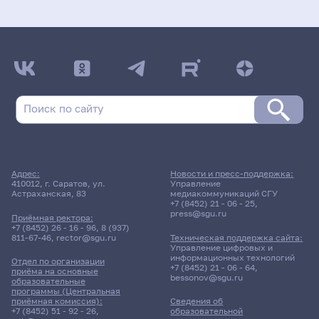
Адрес:
Новости и пресс-поддержка:
410012, г. Саратов, ул.
Управление
Астраханская, 83
медиакоммуникаций СГУ
+7 (8452) 21 - 06 - 25
,
press@sgu.ru
Приёмная ректора:
+7 (8452) 26 - 16 - 96
,
8 (937)
811-67-46
,
rector@sgu.ru
Техническая поддержка сайта:
Управление цифровых и
информационных технологий
Отдел по организации
+7 (8452) 21 - 06 - 64
,
приёма на основные
bessonov@sgu.ru
образовательные
программы (Центральная
приёмная комиссия):
Сведения об
+7 (8452) 51 - 92 - 26
,
образовательной