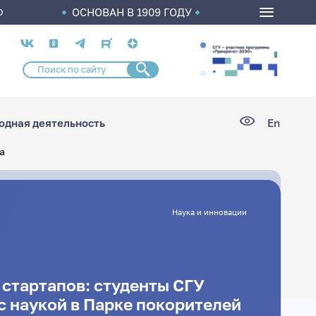
ОСНОВАН В 1909 ГОДУ
О
Социальные
сети
дная деятельность
En
а
Наука и инновации
 стартапов: студенты СГУ
с наукой в Парке покорителей