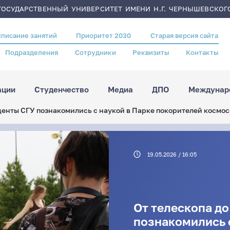
ОСУДАРСТВЕННЫЙ УНИВЕРСИТЕТ ИМЕНИ Н.Г. ЧЕРНЫШЕВСКОГ
списание занятий
Приоритет 2030
Старая версия сайта
Подразделения
Сотрудники
Реквизиты
Контакты
ации
Студенчество
Медиа
ДПО
Междунаро
уденты СГУ познакомились с наукой в Парке покорителей космос
19.05.2026 / 16:05
От телескопа до
познакомились 