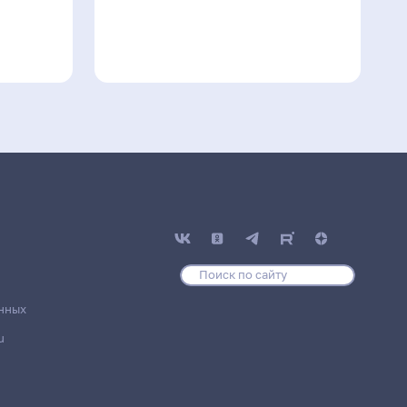
нных
u