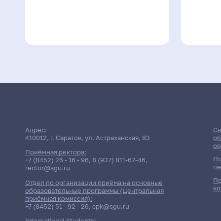
Адрес:
Св
410012, г. Саратов, ул. Астраханская, 83
об
ор
Приёмная ректора:
По
+7 (8452) 26 - 16 - 96
,
8 (937) 811-67-46
,
пе
rector@sgu.ru
Пр
Отдел по организации приёма на основные
ко
образовательные программы (Центральная
приёмная комиссия):
+7 (8452) 51 - 92 - 26
,
cpk@sgu.ru
International Students: