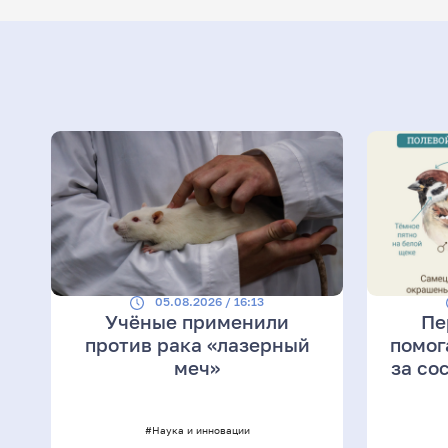
05.08.2026 / 16:13
Учёные применили
Пе
против рака «лазерный
помог
меч»
за со
#Наука и инновации