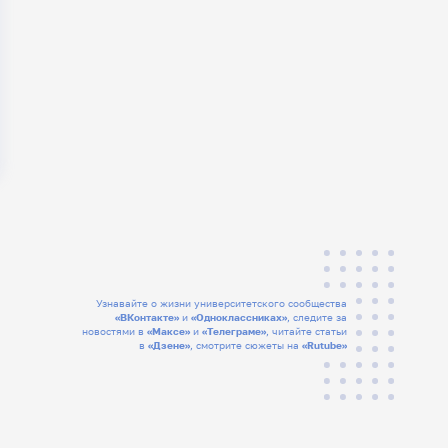
Узнавайте о жизни университетского сообщества
«ВКонтакте»
и
«Одноклассниках»
, следите за
новостями в
«Максе»
и
«Телеграме»
, читайте статьи
в
«Дзене»
, смотрите сюжеты на
«Rutube»