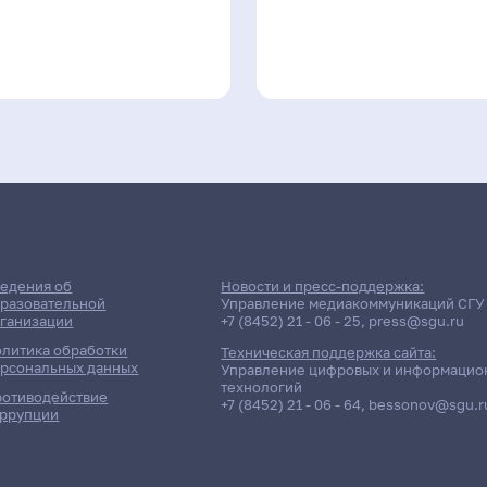
едения об
Новости и пресс-поддержка:
разовательной
Управление медиакоммуникаций СГУ
ганизации
+7 (8452) 21 - 06 - 25
,
press@sgu.ru
литика обработки
Техническая поддержка сайта:
рсональных данных
Управление цифровых и информацио
технологий
отиводействие
+7 (8452) 21 - 06 - 64
,
bessonov@sgu.r
ррупции