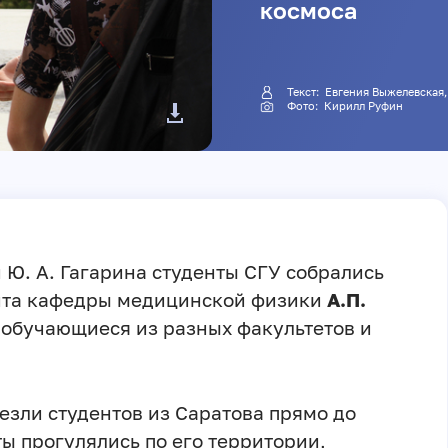
космоса
Текст:
Евгения Выжелевская
Фото: Кирилл Руфин
 Ю. А. Гагарина студенты СГУ собрались
нта кафедры медицинской физики
А.П.
 обучающиеся из разных факультетов и
езли студентов из Саратова прямо до
ы прогулялись по его территории,