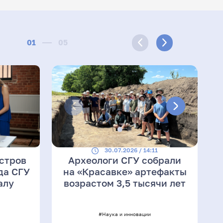
01
05
4
30.07.2026 / 14:11
стров
Археологи СГУ собрали
да СГУ
на «Красавке» артефакты
алу
возрастом 3,5 тысячи лет
#Наука и инновации