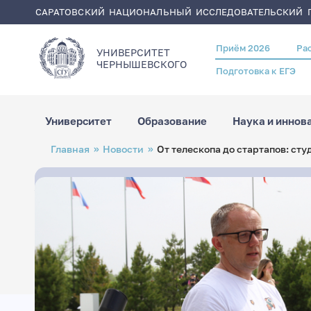
САРАТОВСКИЙ НАЦИОНАЛЬНЫЙ ИССЛЕДОВАТЕЛЬСКИЙ Г
Приём 2026
Ра
Header
УНИВЕРСИТЕТ
menu
ЧЕРНЫШЕВСКОГO
Подготовка к ЕГЭ
Университет
Образование
Наука и иннов
Перейти
Строка
Главная
Новости
От телескопа до стартапов: ст
к
навигации
основному
содержанию