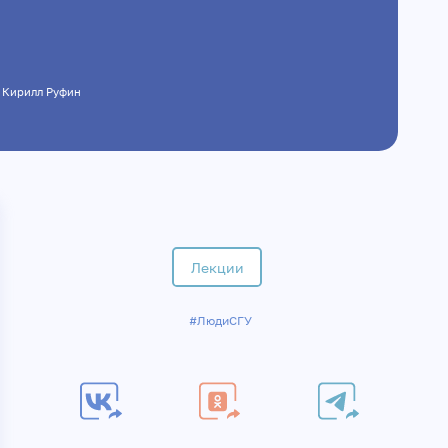
, Кирилл Руфин
Лекции
#ЛюдиСГУ