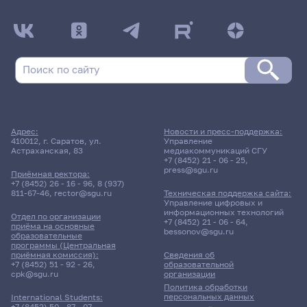
Адрес:
Новости и пресс-поддержка:
410012, г. Саратов, ул.
Управление
Астраханская, 83
медиакоммуникаций СГУ
+7 (8452) 21 - 06 - 25
,
press@sgu.ru
Приёмная ректора:
+7 (8452) 26 - 16 - 96
,
8 (937)
811-67-46
,
rector@sgu.ru
Техническая поддержка сайта:
Управление цифровых и
информационных технологий
Отдел по организации
+7 (8452) 21 - 06 - 64
,
приёма на основные
bessonov@sgu.ru
образовательные
программы (Центральная
приёмная комиссия):
Сведения об
+7 (8452) 51 - 92 - 26
,
образовательной
cpk@sgu.ru
организации
Политика обработки
персональных данных
International Students:
+7 (8452) 50 - 87 - 07
,