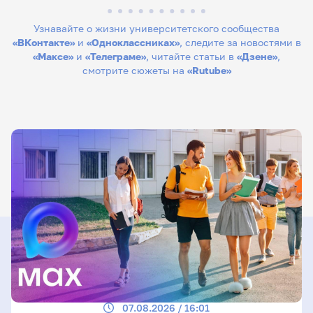
Узнавайте о жизни университетского сообщества
«ВКонтакте»
и
«Одноклассниках»
, следите за новостями в
«Максе»
и
«Телеграме»
, читайте статьи в
«Дзене»
,
смотрите сюжеты на
«Rutube»
07.08.2026 / 16:01