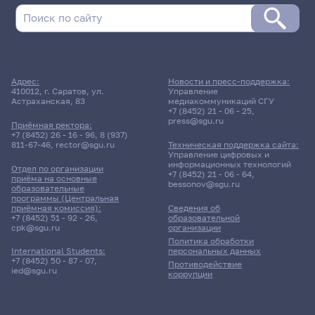
Адрес:
Новости и пресс-поддержка:
410012, г. Саратов, ул.
Управление
Астраханская, 83
медиакоммуникаций СГУ
+7 (8452) 21 - 06 - 25
,
press@sgu.ru
Приёмная ректора:
+7 (8452) 26 - 16 - 96
,
8 (937)
811-67-46
,
rector@sgu.ru
Техническая поддержка сайта:
Управление цифровых и
информационных технологий
Отдел по организации
+7 (8452) 21 - 06 - 64
,
приёма на основные
bessonov@sgu.ru
образовательные
программы (Центральная
приёмная комиссия):
Сведения об
+7 (8452) 51 - 92 - 26
,
образовательной
cpk@sgu.ru
организации
Политика обработки
персональных данных
International Students:
+7 (8452) 50 - 87 - 07
,
Противодействие
ied@sgu.ru
коррупции