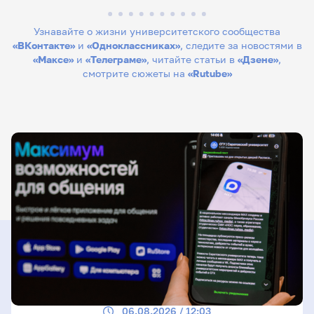
Узнавайте о жизни университетского сообщества
«ВКонтакте»
и
«Одноклассниках»
, следите за новостями в
«Максе»
и
«Телеграме»
, читайте статьи в
«Дзене»
,
смотрите сюжеты на
«Rutube»
06.08.2026 / 12:03