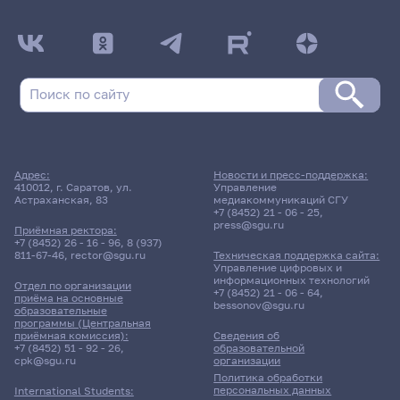
Адрес:
Новости и пресс-поддержка:
410012, г. Саратов, ул.
Управление
Астраханская, 83
медиакоммуникаций СГУ
+7 (8452) 21 - 06 - 25
,
press@sgu.ru
Приёмная ректора:
+7 (8452) 26 - 16 - 96
,
8 (937)
811-67-46
,
rector@sgu.ru
Техническая поддержка сайта:
Управление цифровых и
информационных технологий
Отдел по организации
+7 (8452) 21 - 06 - 64
,
приёма на основные
bessonov@sgu.ru
образовательные
программы (Центральная
приёмная комиссия):
Сведения об
+7 (8452) 51 - 92 - 26
,
образовательной
cpk@sgu.ru
организации
Политика обработки
персональных данных
International Students: