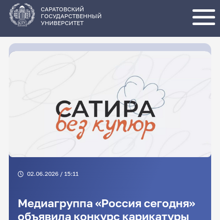
Перейти
к
основному
САРАТОВСКИЙ
содержанию
ГОСУДАРСТВЕННЫЙ
УНИВЕРСИТЕТ
02.06.2026 / 15:11
Медиагруппа «Россия сегодня»
объявила конкурс карикатуры