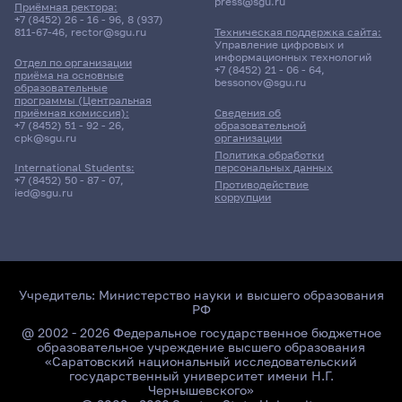
press@sgu.ru
Приёмная ректора:
+7 (8452) 26 - 16 - 96
,
8 (937)
811-67-46
,
rector@sgu.ru
Техническая поддержка сайта:
Управление цифровых и
информационных технологий
Отдел по организации
+7 (8452) 21 - 06 - 64
,
приёма на основные
bessonov@sgu.ru
образовательные
программы (Центральная
приёмная комиссия):
Сведения об
+7 (8452) 51 - 92 - 26
,
образовательной
cpk@sgu.ru
организации
Политика обработки
персональных данных
International Students:
+7 (8452) 50 - 87 - 07
,
Противодействие
ied@sgu.ru
коррупции
Учредитель:
Министерство науки и высшего образования
РФ
@ 2002 - 2026 Федеральное государственное бюджетное
образовательное учреждение высшего образования
«Саратовский национальный исследовательский
государственный университет имени Н.Г.
Чернышевского»