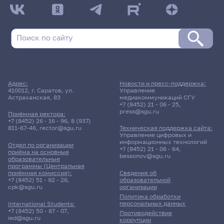
Адрес:
Новости и пресс-поддержка:
410012, г. Саратов, ул.
Управление
Астраханская, 83
медиакоммуникаций СГУ
+7 (8452) 21 - 06 - 25
,
press@sgu.ru
Приёмная ректора:
+7 (8452) 26 - 16 - 96
,
8 (937)
811-67-46
,
rector@sgu.ru
Техническая поддержка сайта:
Управление цифровых и
информационных технологий
Отдел по организации
+7 (8452) 21 - 06 - 64
,
приёма на основные
bessonov@sgu.ru
образовательные
программы (Центральная
приёмная комиссия):
Сведения об
+7 (8452) 51 - 92 - 26
,
образовательной
cpk@sgu.ru
организации
Политика обработки
персональных данных
International Students:
+7 (8452) 50 - 87 - 07
,
Противодействие
ied@sgu.ru
коррупции