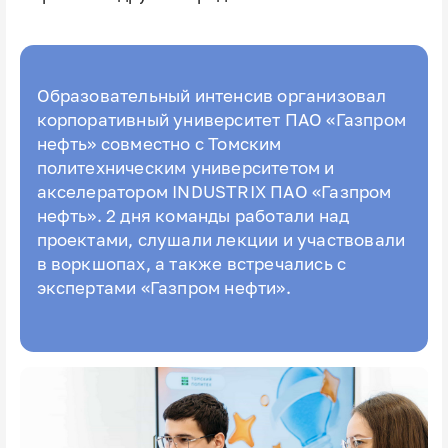
Образовательный интенсив организовал
корпоративный университет ПАО «Газпром
нефть» совместно с Томским
политехническим университетом и
акселератором INDUSTRIX ПАО «Газпром
нефть». 2 дня команды работали над
проектами, слушали лекции и участвовали
в воркшопах, а также встречались с
экспертами «Газпром нефти».