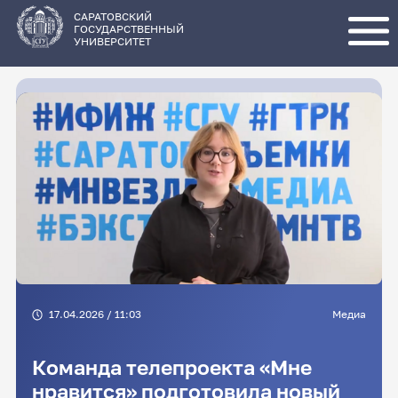
Перейти
к
основному
САРАТОВСКИЙ
содержанию
ГОСУДАРСТВЕННЫЙ
УНИВЕРСИТЕТ
17.04.2026 / 11:03
Медиа
Команда телепроекта «Мне
нравится» подготовила новый