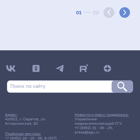
01
20
Адрес:
Новости и пресс-поддержка:
410012, г. Саратов, ул.
Управление
Астраханская, 83
медиакоммуникаций СГУ
+7 (8452) 21 - 06 - 25
,
press@sgu.ru
Приёмная ректора:
+7 (8452) 26 - 16 - 96
,
8 (937)