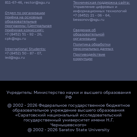
811-67-46
,
rector@sgu.ru
Техническая поддержка сайта:
Управление цифровых и
информационных технологий
Отдел по организации
+7 (8452) 21 - 06 - 64
,
приёма на основные
bessonov@sgu.ru
образовательные
программы (Центральная
приёмная комиссия):
Сведения об
+7 (8452) 51 - 92 - 26
,
образовательной
cpk@sgu.ru
организации
Политика обработки
персональных данных
International Students:
+7 (8452) 50 - 87 - 07
,
Противодействие
ied@sgu.ru
коррупции
Учредитель:
Министерство науки и высшего образования
РФ
@ 2002 - 2026 Федеральное государственное бюджетное
образовательное учреждение высшего образования
«Саратовский национальный исследовательский
государственный университет имени Н.Г.
Чернышевского»
@ 2002 - 2026 Saratov State University