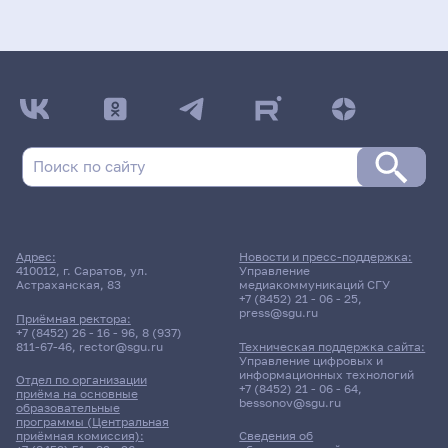
Адрес:
Новости и пресс-поддержка:
410012, г. Саратов, ул.
Управление
Астраханская, 83
медиакоммуникаций СГУ
+7 (8452) 21 - 06 - 25
,
press@sgu.ru
Приёмная ректора:
+7 (8452) 26 - 16 - 96
,
8 (937)
811-67-46
,
rector@sgu.ru
Техническая поддержка сайта:
Управление цифровых и
информационных технологий
Отдел по организации
+7 (8452) 21 - 06 - 64
,
приёма на основные
bessonov@sgu.ru
образовательные
программы (Центральная
приёмная комиссия):
Сведения об