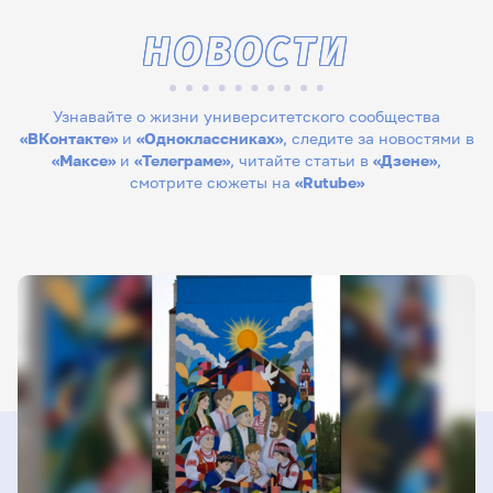
НОВОСТИ
Узнавайте о жизни университетского сообщества
«ВКонтакте»
и
«Одноклассниках»
, следите за новостями в
«Максе»
и
«Телеграме»
, читайте статьи в
«Дзене»
,
смотрите сюжеты на
«Rutube»