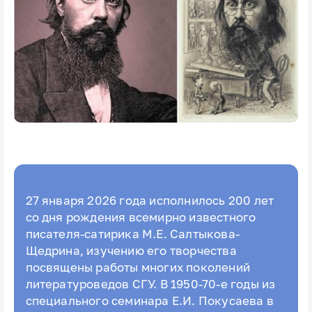
27 января 2026 года исполнилось 200 лет
со дня рождения всемирно известного
писателя-сатирика М.Е. Салтыкова-
Щедрина, изучению его творчества
посвящены работы многих поколений
литературоведов СГУ. В 1950-70-е годы из
специального семинара Е.И. Покусаева в