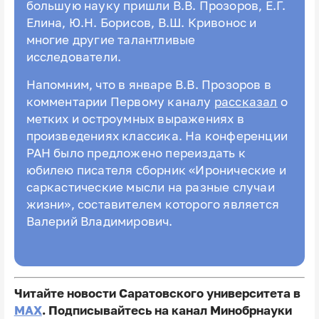
большую науку пришли В.В. Прозоров, Е.Г.
Елина, Ю.Н. Борисов, В.Ш. Кривонос и
многие другие талантливые
исследователи.
Напомним, что в январе В.В. Прозоров в
комментарии Первому каналу
рассказал
о
метких и остроумных выражениях в
произведениях классика. На конференции
РАН было предложено переиздать к
юбилею писателя сборник «Иронические и
саркастические мысли на разные случаи
жизни», составителем которого является
Валерий Владимирович.
Читайте новости Саратовского университета в
MAX
. Подписывайтесь на канал Минобрнауки