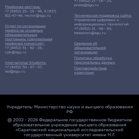
+7 (8452) 21 - 06 - 25
,
press@sgu.ru
Приёмная ректора:
+7 (8452) 26 - 16 - 96
,
8 (937)
811-67-46
,
rector@sgu.ru
Техническая поддержка сайта:
Управление цифровых и
информационных технологий
Отдел по организации
+7 (8452) 21 - 06 - 64
,
приёма на основные
bessonov@sgu.ru
образовательные
программы (Центральная
приёмная комиссия):
Сведения об
+7 (8452) 51 - 92 - 26
,
образовательной
cpk@sgu.ru
организации
Политика обработки
персональных данных
International Students:
+7 (8452) 50 - 87 - 07
,
Противодействие
ied@sgu.ru
коррупции
Учредитель:
Министерство науки и высшего образования
РФ
@ 2002 - 2026 Федеральное государственное бюджетное
образовательное учреждение высшего образования
«Саратовский национальный исследовательский
государственный университет имени Н.Г.