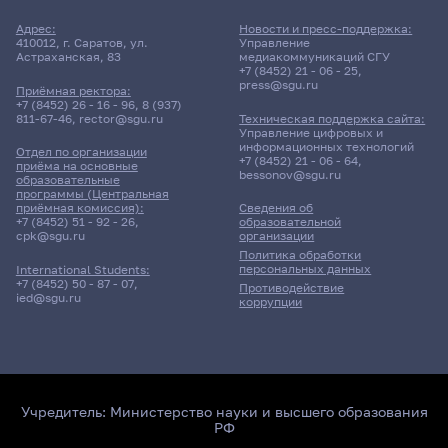
Адрес:
Новости и пресс-поддержка:
410012, г. Саратов, ул.
Управление
Астраханская, 83
медиакоммуникаций СГУ
+7 (8452) 21 - 06 - 25
,
press@sgu.ru
Приёмная ректора:
+7 (8452) 26 - 16 - 96
,
8 (937)
811-67-46
,
rector@sgu.ru
Техническая поддержка сайта:
Управление цифровых и
информационных технологий
Отдел по организации
+7 (8452) 21 - 06 - 64
,
приёма на основные
bessonov@sgu.ru
образовательные
программы (Центральная
приёмная комиссия):
Сведения об
+7 (8452) 51 - 92 - 26
,
образовательной
cpk@sgu.ru
организации
Политика обработки
персональных данных
International Students:
+7 (8452) 50 - 87 - 07
,
Противодействие
ied@sgu.ru
коррупции
Учредитель:
Министерство науки и высшего образования
РФ