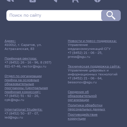
Адрес:
Новости и пресс-поддержка:
410012, г. Саратов, ул.
Управление
Астраханская, 83
медиакоммуникаций СГУ
+7 (8452) 21 - 06 - 25
,
press@sgu.ru
Приёмная ректора:
+7 (8452) 26 - 16 - 96
,
8 (937)
811-67-46
,
rector@sgu.ru
Техническая поддержка сайта:
Управление цифровых и
информационных технологий
Отдел по организации
+7 (8452) 21 - 06 - 64
,
приёма на основные
bessonov@sgu.ru
образовательные
программы (Центральная
приёмная комиссия):
Сведения об
+7 (8452) 51 - 92 - 26
,
образовательной
cpk@sgu.ru
организации
Политика обработки
персональных данных
International Students:
+7 (8452) 50 - 87 - 07
,
Противодействие
ied@sgu.ru
коррупции