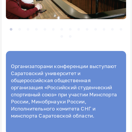
Организаторами конференции выступают
Саратовский университет и
общероссийская общественная
организация «Российский студенческий
спортивный союз» при участии Минспорта
России, Минобрнауки России,
Исполнительного комитета СНГ и
минспорта Саратовской области.