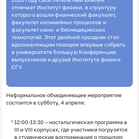
2026 году свой пятилетний юбилей
отмечает Институт физики, в структуру
которого вошли физический факультет,
факультет нелинейных процессов и
факультет нано- и биомедицинских
технологий. Этот двойной праздник стал
вдохновляющим поводом впервые собрать
в университете большую Конференцию
выпускников и друзей Института физики
СГУ.
Неформальное объединяющее мероприятие
состоится в субботу, 4 апреля:
12:00-13:30 – ностальгическая программа в
III и VIII корпусах, где участники погрузятся
в студенческие воспоминания о прошлом;