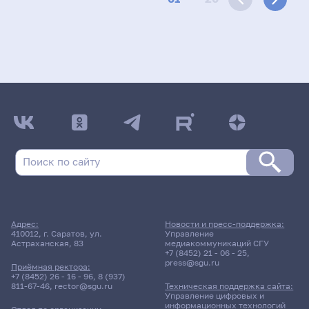
Адрес:
Новости и пресс-поддержка:
410012, г. Саратов, ул.
Управление
Астраханская, 83
медиакоммуникаций СГУ
+7 (8452) 21 - 06 - 25
,
press@sgu.ru
Приёмная ректора:
+7 (8452) 26 - 16 - 96
,
8 (937)
811-67-46
,
rector@sgu.ru
Техническая поддержка сайта:
Управление цифровых и
информационных технологий