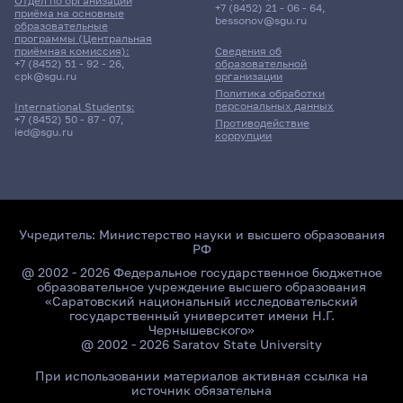
Отдел по организации
+7 (8452) 21 - 06 - 64
,
приёма на основные
bessonov@sgu.ru
образовательные
программы (Центральная
приёмная комиссия):
Сведения об
+7 (8452) 51 - 92 - 26
,
образовательной
cpk@sgu.ru
организации
Политика обработки
персональных данных
International Students:
+7 (8452) 50 - 87 - 07
,
Противодействие
ied@sgu.ru
коррупции
Учредитель:
Министерство науки и высшего образования
РФ
@ 2002 - 2026 Федеральное государственное бюджетное
образовательное учреждение высшего образования
«Саратовский национальный исследовательский
государственный университет имени Н.Г.
Чернышевского»
@ 2002 - 2026 Saratov State University
При использовании материалов активная ссылка на
источник обязательна