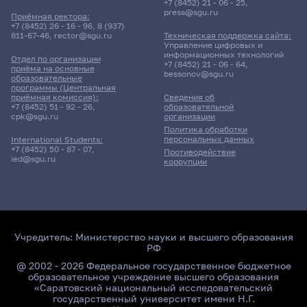
+7 (8452) 21 - 06 - 25
,
press@sgu.ru
Приёмная ректора:
+7 (8452) 26 - 16 - 96
,
8 (937)
811-67-46
,
rector@sgu.ru
Техническая поддержка сайта:
Управление цифровых и
информационных технологий
Отдел по организации
+7 (8452) 21 - 06 - 64
,
приёма на основные
bessonov@sgu.ru
образовательные
программы (Центральная
приёмная комиссия):
Сведения об
+7 (8452) 51 - 92 - 26
,
образовательной
cpk@sgu.ru
организации
Политика обработки
персональных данных
International Students:
+7 (8452) 50 - 87 - 07
,
Противодействие
ied@sgu.ru
коррупции
Учредитель:
Министерство науки и высшего образования
РФ
@ 2002 - 2026 Федеральное государственное бюджетное
образовательное учреждение высшего образования
«Саратовский национальный исследовательский
государственный университет имени Н.Г.