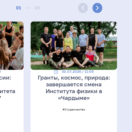
01
05
0
30.07.2026 / 11:05
сии:
Гранты, космос, природа:
завершается смена
итета
Института физики в
У
«Чардыме»
#Студенчество