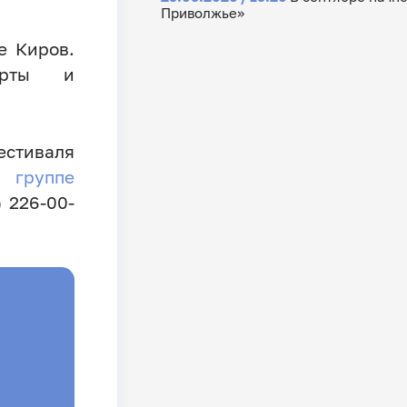
Приволжье»
е Киров.
перты и
естиваля
 в
группе
 226-00-