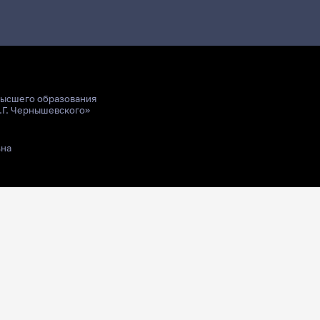
высшего образования
.Г. Чернышевского»
ьна