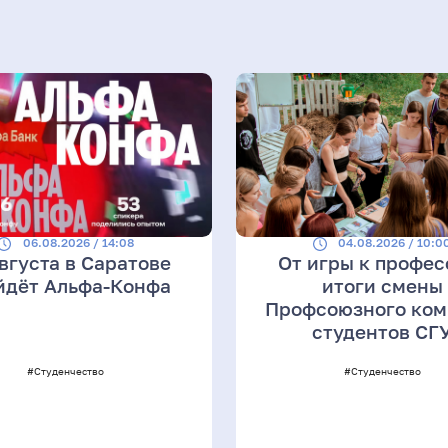
06.08.2026 / 14:08
04.08.2026 / 10:0
августа в Саратове
От игры к профес
йдёт Альфа-Конфа
итоги смены
Профсоюзного ком
студентов СГ
#Студенчество
#Студенчество