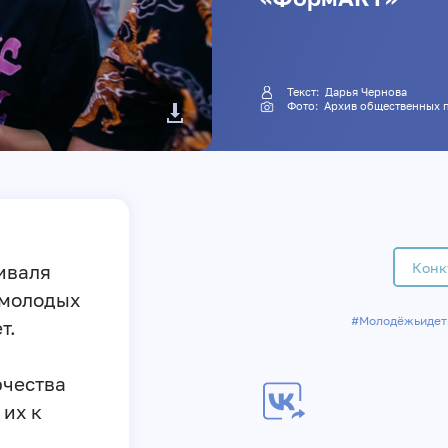
Текст: Дарья Чернова
Фото: Архив общественны
Конк
иваля
 молодых
#Молодёжьидет
т.
рчества
их к