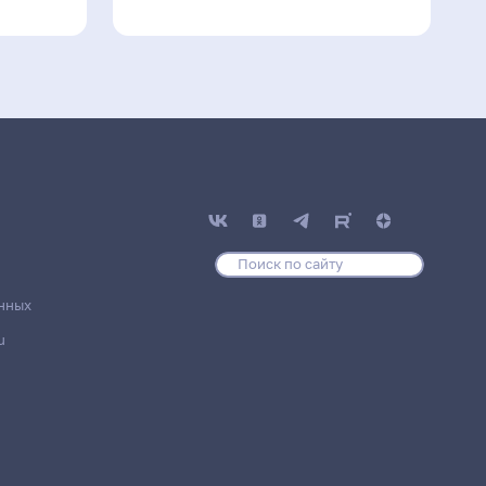
нных
u