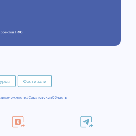
х проектов ПФО
урсы
Фестивали
ивозможности
#СаратовскаяОбласть