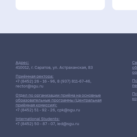
Адрес:
Св
410012, г. Саратов, ул. Астраханская, 83
об
ор
Приёмная ректора:
По
+7 (8452) 26 - 16 - 96
,
8 (937) 811-67-46
,
пе
rector@sgu.ru
Пр
Отдел по организации приёма на основные
ко
образовательные программы (Центральная
приёмная комиссия):
+7 (8452) 51 - 92 - 26
,
cpk@sgu.ru
International Students:
+7 (8452) 50 - 87 - 07
,
ied@sgu.ru