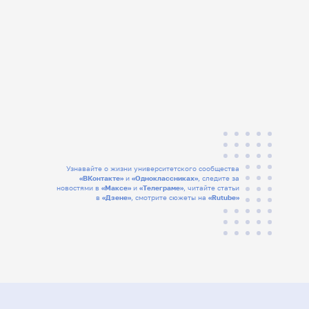
Узнавайте о жизни университетского сообщества
«ВКонтакте»
и
«Одноклассниках»
, следите за
новостями в
«Максе»
и
«Телеграме»
, читайте статьи
в
«Дзене»
, смотрите сюжеты на
«Rutube»