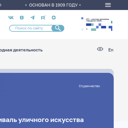
ОСНОВАН В 1909 ГОДУ
О
Социальные
сети
дная деятельность
En
Студенчество
иваль уличного искусства