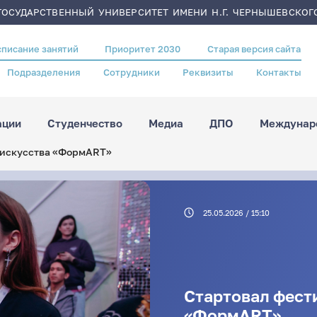
ОСУДАРСТВЕННЫЙ УНИВЕРСИТЕТ ИМЕНИ Н.Г. ЧЕРНЫШЕВСКОГ
списание занятий
Приоритет 2030
Старая версия сайта
Подразделения
Сотрудники
Реквизиты
Контакты
ации
Студенчество
Медиа
ДПО
Междунаро
 искусства «ФормART»
25.05.2026 / 15:10
Cтартовал фест
«ФормART»