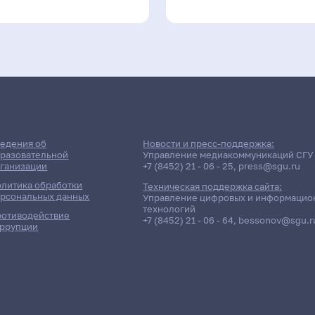
едения об
Новости и пресс-поддержка:
разовательной
Управление медиакоммуникаций СГУ
ганизации
+7 (8452) 21 - 06 - 25
,
press@sgu.ru
литика обработки
Техническая поддержка сайта:
рсональных данных
Управление цифровых и информацио
технологий
отиводействие
+7 (8452) 21 - 06 - 64
,
bessonov@sgu.r
ррупции