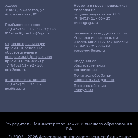
Адрес:
Новости и пресс-поддержка:
410012, г. Саратов, ул.
Управление
Астраханская, 83
медиакоммуникаций СГУ
+7 (8452) 21 - 06 - 25
,
press@sgu.ru
Приёмная ректора:
+7 (8452) 26 - 16 - 96
,
8 (937)
811-67-46
,
rector@sgu.ru
Техническая поддержка сайта:
Управление цифровых и
информационных технологий
Отдел по организации
+7 (8452) 21 - 06 - 64
,
приёма на основные
bessonov@sgu.ru
образовательные
программы (Центральная
приёмная комиссия):
Сведения об
+7 (8452) 51 - 92 - 26
,
образовательной
cpk@sgu.ru
организации
Политика обработки
персональных данных
International Students:
+7 (8452) 50 - 87 - 07
,
Противодействие
ied@sgu.ru
коррупции
Учредитель:
Министерство науки и высшего образования
РФ
@ 2002 - 2026 Федеральное государственное бюджетное