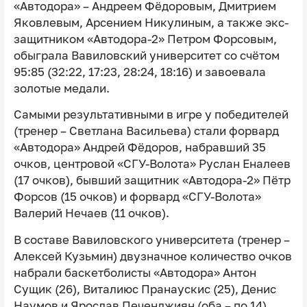
«Автодора» – Андреем Фёдоровым, Дмитрием
Яковлевым, Арсением Никулиным, а также экс-
защитником «Автодора-2» Петром Форсовым,
обыграла Вавиловский университет со счётом
95:85 (32:22, 17:23, 28:24, 18:16) и завоевала
золотые медали.
Самыми результативными в игре у победителей
(тренер – Светлана Васильева) стали форвард
«Автодора» Андрей Фёдоров, набравший 35
очков, центровой «СГУ-Волота» Руслан Еналеев
(17 очков), бывший защитник «Автодора-2» Пётр
Форсов (15 очков) и форвард «СГУ-Волота»
Валерий Нечаев (11 очков).
В составе Вавиловского университета (тренер –
Алексей Кузьмин) двузначное количество очков
набрали баскетболисты «Автодора» Антон
Сущик (26), Виталиюс Пранаускис (25), Денис
Наумов и Ярослав Печенджиян (оба – по 14).