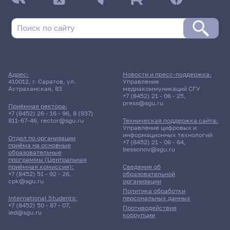
Адрес:
Новости и пресс-поддержка:
410012, г. Саратов, ул.
Управление
Астраханская, 83
медиакоммуникаций СГУ
+7 (8452) 21 - 06 - 25
,
press@sgu.ru
Приёмная ректора:
+7 (8452) 26 - 16 - 96
,
8 (937)
811-67-46
,
rector@sgu.ru
Техническая поддержка сайта:
Управление цифровых и
информационных технологий
Отдел по организации
+7 (8452) 21 - 06 - 64
,
приёма на основные
bessonov@sgu.ru
образовательные
программы (Центральная
приёмная комиссия):
Сведения об
+7 (8452) 51 - 92 - 26
,
образовательной
cpk@sgu.ru
организации
Политика обработки
персональных данных
International Students:
+7 (8452) 50 - 87 - 07
,
Противодействие
ied@sgu.ru
коррупции