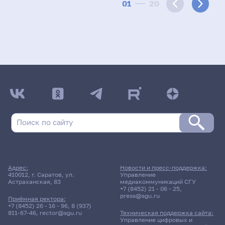
01
20
Адрес:
Новости и пресс-поддержка:
410012, г. Саратов, ул.
Управление
Астраханская, 83
медиакоммуникаций СГУ
+7 (8452) 21 - 06 - 25
,
press@sgu.ru
Приёмная ректора:
+7 (8452) 26 - 16 - 96
,
8 (937)
811-67-46
,
rector@sgu.ru
Техническая поддержка сайта:
Управление цифровых и