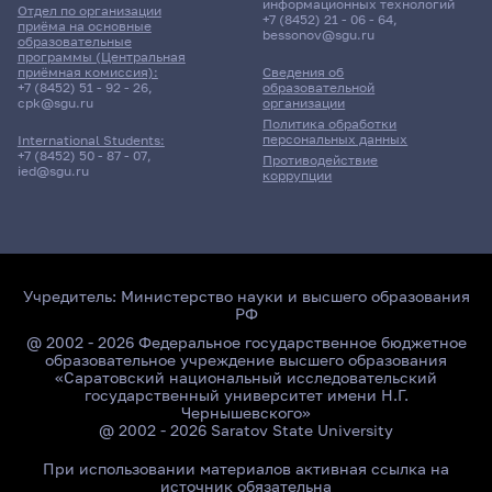
информационных технологий
Отдел по организации
+7 (8452) 21 - 06 - 64
,
приёма на основные
bessonov@sgu.ru
образовательные
программы (Центральная
приёмная комиссия):
Сведения об
+7 (8452) 51 - 92 - 26
,
образовательной
cpk@sgu.ru
организации
Политика обработки
персональных данных
International Students:
+7 (8452) 50 - 87 - 07
,
Противодействие
ied@sgu.ru
коррупции
Учредитель:
Министерство науки и высшего образования
РФ
@ 2002 - 2026 Федеральное государственное бюджетное
образовательное учреждение высшего образования
«Саратовский национальный исследовательский
государственный университет имени Н.Г.
Чернышевского»
@ 2002 - 2026 Saratov State University
При использовании материалов активная ссылка на
источник обязательна