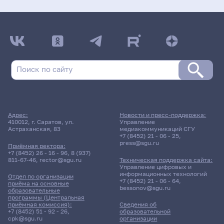
Адрес:
Новости и пресс-поддержка:
410012, г. Саратов, ул.
Управление
Астраханская, 83
медиакоммуникаций СГУ
+7 (8452) 21 - 06 - 25
,
press@sgu.ru
Приёмная ректора:
+7 (8452) 26 - 16 - 96
,
8 (937)
811-67-46
,
rector@sgu.ru
Техническая поддержка сайта:
Управление цифровых и
информационных технологий
Отдел по организации
+7 (8452) 21 - 06 - 64
,
приёма на основные
bessonov@sgu.ru
образовательные
программы (Центральная
приёмная комиссия):
Сведения об
+7 (8452) 51 - 92 - 26
,
образовательной
cpk@sgu.ru
организации