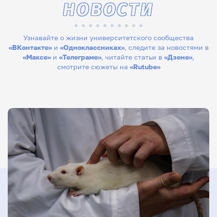
НОВОСТИ
Узнавайте о жизни университетского сообщества
«ВКонтакте»
и
«Одноклассниках»
, следите за новостями в
«Максе»
и
«Телеграме»
, читайте статьи в
«Дзене»
,
смотрите сюжеты на
«Rutube»