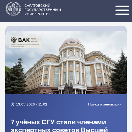
Перейти
к
основному
САРАТОВСКИЙ
содержанию
ГОСУДАРСТВЕННЫЙ
УНИВЕРСИТЕТ
13.05.2026 / 11:02
Наука и инновации
7 учёных СГУ стали членами
экспертных советов Высшей