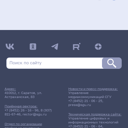
Адрес:
Новости и пресс-поддержка:
410012, г. Саратов, ул.
Управление
Астраханская, 83
медиакоммуникаций СГУ
+7 (8452) 21 - 06 - 25
,
press@sgu.ru
Приёмная ректора:
+7 (8452) 26 - 16 - 96
,
8 (937)
811-67-46
,
rector@sgu.ru
Техническая поддержка сайта:
Управление цифровых и
информационных технологий
Отдел по организации
+7 (8452) 21 - 06 - 64
,
приёма на основные