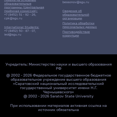
bessonov@sgu.ru
образовательные
программы (Центральная
приёмная комиссия):
Сведения об
+7 (8452) 51 - 92 - 26
,
образовательной
cpk@sgu.ru
организации
Политика обработки
персональных данных
International Students:
+7 (8452) 50 - 87 - 07
,
Противодействие
ied@sgu.ru
коррупции
Учредитель:
Министерство науки и высшего образования
РФ
@ 2002 - 2026 Федеральное государственное бюджетное
образовательное учреждение высшего образования
«Саратовский национальный исследовательский
государственный университет имени Н.Г.
Чернышевского»
@ 2002 - 2026 Saratov State University
При использовании материалов активная ссылка на
источник обязательна