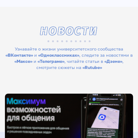
НОВОСТИ
Узнавайте о жизни университетского сообщества
«ВКонтакте»
и
«Одноклассниках»
, следите за новостями в
«Максе»
и
«Телеграме»
, читайте статьи в
«Дзене»
,
смотрите сюжеты на
«Rutube»