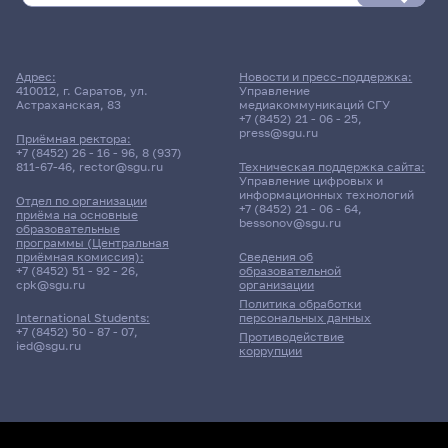
Адрес:
Новости и пресс-поддержка:
410012, г. Саратов, ул.
Управление
Астраханская, 83
медиакоммуникаций СГУ
+7 (8452) 21 - 06 - 25
,
press@sgu.ru
Приёмная ректора:
+7 (8452) 26 - 16 - 96
,
8 (937)
811-67-46
,
rector@sgu.ru
Техническая поддержка сайта:
Управление цифровых и
информационных технологий
Отдел по организации
+7 (8452) 21 - 06 - 64
,
приёма на основные
bessonov@sgu.ru
образовательные
программы (Центральная
приёмная комиссия):
Сведения об
+7 (8452) 51 - 92 - 26
,
образовательной
cpk@sgu.ru
организации
Политика обработки
персональных данных
International Students:
+7 (8452) 50 - 87 - 07
,
Противодействие
ied@sgu.ru
коррупции