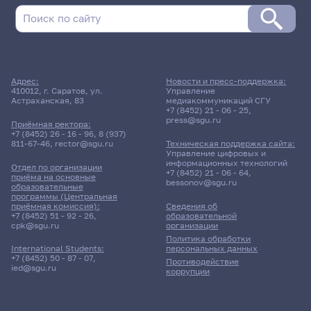
Адрес:
Новости и пресс-поддержка:
410012, г. Саратов, ул.
Управление
Астраханская, 83
медиакоммуникаций СГУ
+7 (8452) 21 - 06 - 25
,
press@sgu.ru
Приёмная ректора:
+7 (8452) 26 - 16 - 96
,
8 (937)
811-67-46
,
rector@sgu.ru
Техническая поддержка сайта:
Управление цифровых и
информационных технологий
Отдел по организации
+7 (8452) 21 - 06 - 64
,
приёма на основные
bessonov@sgu.ru
образовательные
программы (Центральная
приёмная комиссия):
Сведения об
+7 (8452) 51 - 92 - 26
,
образовательной
cpk@sgu.ru
организации
Политика обработки
персональных данных
International Students:
+7 (8452) 50 - 87 - 07
,
Противодействие
ied@sgu.ru
коррупции