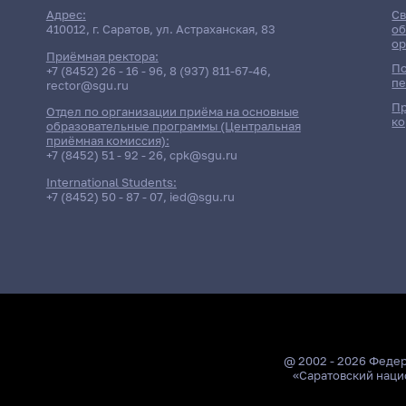
Адрес:
Св
410012, г. Саратов, ул. Астраханская, 83
об
ор
Приёмная ректора:
По
+7 (8452) 26 - 16 - 96
,
8 (937) 811-67-46
,
пе
rector@sgu.ru
Пр
Отдел по организации приёма на основные
ко
образовательные программы (Центральная
приёмная комиссия):
+7 (8452) 51 - 92 - 26
,
cpk@sgu.ru
International Students:
+7 (8452) 50 - 87 - 07
,
ied@sgu.ru
@ 2002 - 2026 Феде
«Саратовский наци