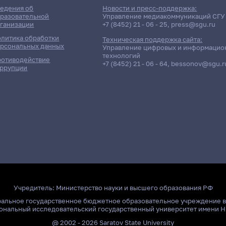
едения об
Новости и пресс-поддержка:
разовательной
Управление медиакоммуникаций СГУ
ганизации
+7 (8452) 21 - 06 - 25
,
press@sgu.ru
литика обработки
Техническая поддержка сайта:
рсональных данных
Управление цифровых и информацио
технологий
отиводействие
+7 (8452) 21 - 06 - 64
,
bessonov@sgu.r
ррупции
Учредитель:
Министерство науки и высшего образования РФ
ральное государственное бюджетное образовательное учреждение 
ональный исследовательский государственный университет имени Н
@ 2002 - 2026 Saratov State University