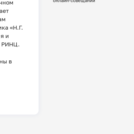
онлайн-совещании
очном
ает
ам
ка «Н.Г.
я и
в РИНЦ.
пны в