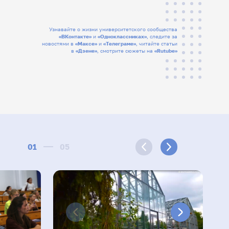
Узнавайте о жизни университетского сообщества
«ВКонтакте»
и
«Одноклассниках»
, следите за
новостями в
«Максе»
и
«Телеграме»
, читайте статьи
в
«Дзене»
, смотрите сюжеты на
«Rutube»
01
05