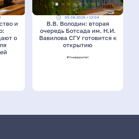
0
05.08.2026 / 13:04
ство и
В.В. Володин: вторая
о:
очередь Ботсада им. Н.И.
ают о
Вавилова СГУ готовится к
ля
открытию
лей
#Университет