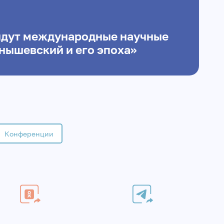
йдут международные научные
рнышевский и его эпоха»
Конференции