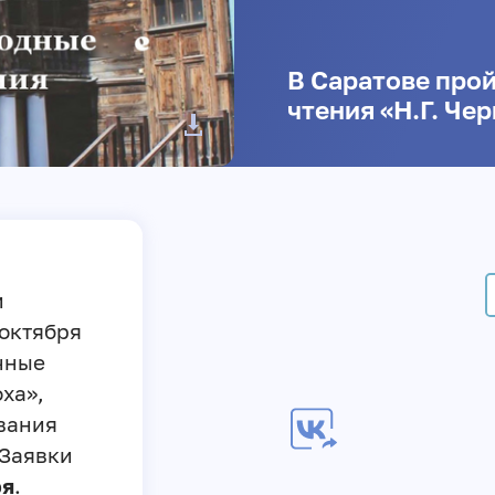
В Саратове про
чтения «Н.Г. Че
и
 октября
чные
ха»,
вания
 Заявки
ря
.