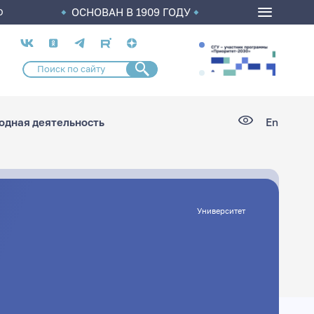
ОСНОВАН В 1909 ГОДУ
О
Социальные
сети
дная деятельность
En
Университет