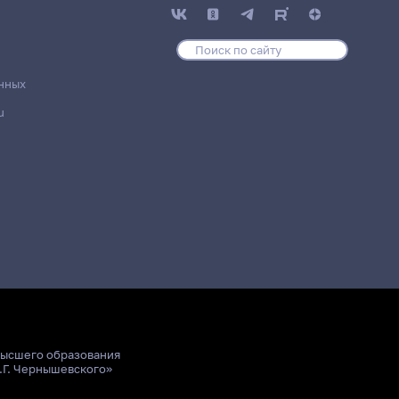
нных
u
высшего образования
.Г. Чернышевского»