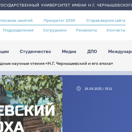
ОСУДАРСТВЕННЫЙ УНИВЕРСИТЕТ ИМЕНИ Н.Г. ЧЕРНЫШЕВСКОГ
списание занятий
Приоритет 2030
Старая версия сайта
Подразделения
Сотрудники
Реквизиты
Контакты
ации
Студенчество
Медиа
ДПО
Междунаро
дные научные чтения «Н.Г. Чернышевский и его эпоха»
26.09.2025 / 15:11