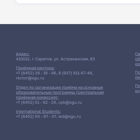
Адрес:
Св
410012, г. Саратов, ул. Астраханская, 83
об
ор
Приёмная ректора:
По
+7 (8452) 26 - 16 - 96
,
8 (937) 811-67-46
,
пе
rector@sgu.ru
Пр
Отдел по организации приёма на основные
ко
образовательные программы (Центральная
приёмная комиссия):
+7 (8452) 51 - 92 - 26
,
cpk@sgu.ru
International Students:
+7 (8452) 50 - 87 - 07
,
ied@sgu.ru