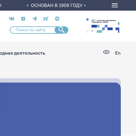
ОСНОВАН В 1909 ГОДУ
О
Социальные
сети
дная деятельность
En