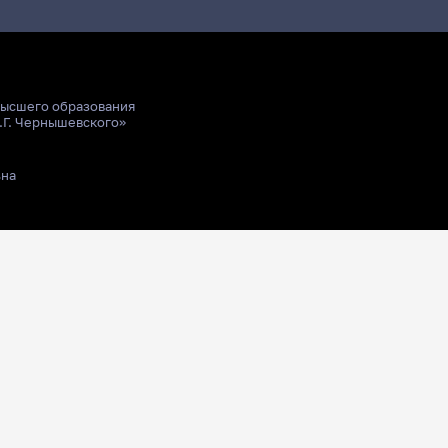
высшего образования
.Г. Чернышевского»
ьна