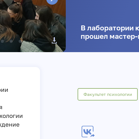
В лаборатории 
прошел мастер-
рии
Факультет психологии
я
ихологии
ждение