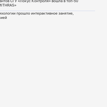
антов СГУ «Локус Контроля» вошла в топ-50
MITHRAS»
ихологии прошло интерактивное занятие,
сией