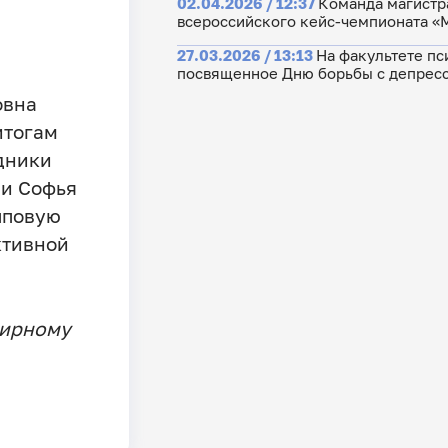
02.04.2026 / 12:37
Команда магистр
всероссийского кейс-чемпионата «
27.03.2026 / 13:13
На факультете пс
посвященное Дню борьбы с депрес
овна
итогам
дники
 и Софья
пповую
ктивной
мирному