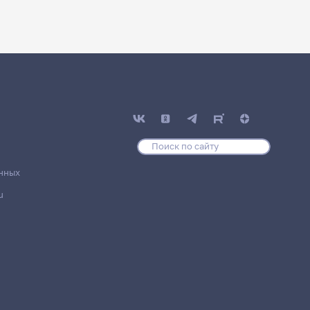
нных
u