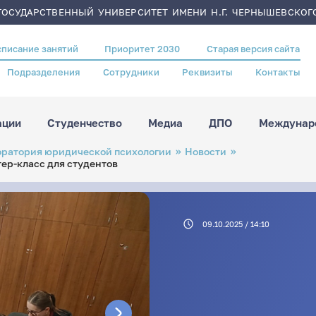
ОСУДАРСТВЕННЫЙ УНИВЕРСИТЕТ ИМЕНИ Н.Г. ЧЕРНЫШЕВСКОГ
списание занятий
Приоритет 2030
Старая версия сайта
Подразделения
Сотрудники
Реквизиты
Контакты
ации
Студенчество
Медиа
ДПО
Междунаро
оратория юридической психологии
Новости
ер-класс для студентов
09.10.2025 / 14:10